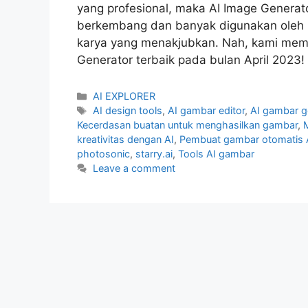
yang profesional, maka AI Image Generato
berkembang dan banyak digunakan oleh p
karya yang menakjubkan. Nah, kami memil
Generator terbaik pada bulan April 2023
Categories
AI EXPLORER
Tags
AI design tools
,
AI gambar editor
,
AI gambar g
Kecerdasan buatan untuk menghasilkan gambar
,
kreativitas dengan AI
,
Pembuat gambar otomatis 
photosonic
,
starry.ai
,
Tools AI gambar
Leave a comment