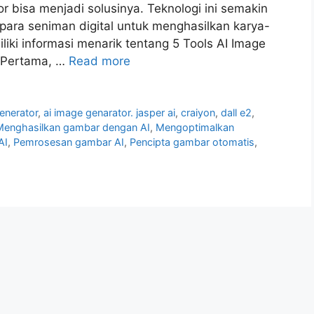
r bisa menjadi solusinya. Teknologi ini semakin
ara seniman digital untuk menghasilkan karya-
iki informasi menarik tentang 5 Tools AI Image
! Pertama, …
Read more
enerator
,
ai image genarator. jasper ai
,
craiyon
,
dall e2
,
Menghasilkan gambar dengan AI
,
Mengoptimalkan
AI
,
Pemrosesan gambar AI
,
Pencipta gambar otomatis
,