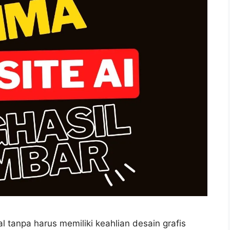
l tanpa harus memiliki keahlian desain grafis