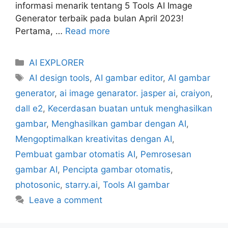
informasi menarik tentang 5 Tools AI Image
Generator terbaik pada bulan April 2023!
Pertama, …
Read more
Categories
AI EXPLORER
Tags
AI design tools
,
AI gambar editor
,
AI gambar
generator
,
ai image genarator. jasper ai
,
craiyon
,
dall e2
,
Kecerdasan buatan untuk menghasilkan
gambar
,
Menghasilkan gambar dengan AI
,
Mengoptimalkan kreativitas dengan AI
,
Pembuat gambar otomatis AI
,
Pemrosesan
gambar AI
,
Pencipta gambar otomatis
,
photosonic
,
starry.ai
,
Tools AI gambar
Leave a comment