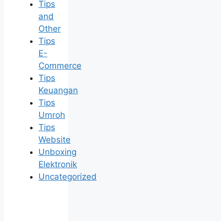
Tips
and
Other
Tips
E-
Commerce
Tips
Keuangan
Tips
Umroh
Tips
Website
Unboxing
Elektronik
Uncategorized