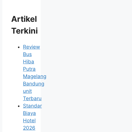
Artikel
Terkini
Review
Bus
Hiba
Putra
Magelang
Bandung
unit
Terbaru
Standar
Biaya
Hotel
2026