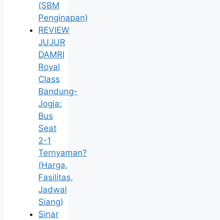
(SBM
Penginapan)
REVIEW
JUJUR
DAMRI
Royal
Class
Bandung-
Jogja:
Bus
Seat
2-1
Ternyaman?
(Harga,
Fasilitas,
Jadwal
Siang)
Sinar