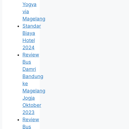
Yogya
via
Magelang
Standar
Biaya
Hotel
2024
Review
Bus
Damri
Bandung
ke
Magelang
Jogja
Oktober
2023
Review
Bus