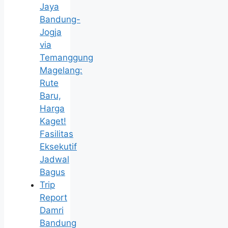
Jaya
Bandung-
Jogja
via
Temanggung
Magelang:
Rute
Baru,
Harga
Kaget!
Fasilitas
Eksekutif
Jadwal
Bagus
Trip
Report
Damri
Bandung