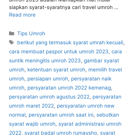
siapkan syarat-syaratnya cari travel umroh …
Read more
Categories
Tips Umroh
Tags
berikut yang termasuk syarat umrah kecuali
,
cara membuat paspor untuk umroh 2023
,
cara
suntik meningitis umroh 2023
,
gambar syarat
umroh
,
ketentuan syarat umroh
,
memilih travel
umroh
,
persiapan umroh
,
persyaratan naik
umroh
,
persyaratan umroh 2022 kemenag
,
persyaratan umroh agustus 2022
,
persyaratan
umroh maret 2022
,
persyaratan umroh new
normal
,
persyaratan umroh saat ini
,
sebutkan
syarat wajib umroh
,
syarat administrasi umroh
2022
,
syarat badal umroh rumaysho
,
syarat