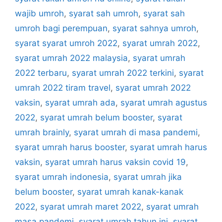
wajib umroh
,
syarat sah umroh
,
syarat sah
umroh bagi perempuan
,
syarat sahnya umroh
,
syarat syarat umroh 2022
,
syarat umrah 2022
,
syarat umrah 2022 malaysia
,
syarat umrah
2022 terbaru
,
syarat umrah 2022 terkini
,
syarat
umrah 2022 tiram travel
,
syarat umrah 2022
vaksin
,
syarat umrah ada
,
syarat umrah agustus
2022
,
syarat umrah belum booster
,
syarat
umrah brainly
,
syarat umrah di masa pandemi
,
syarat umrah harus booster
,
syarat umrah harus
vaksin
,
syarat umrah harus vaksin covid 19
,
syarat umrah indonesia
,
syarat umrah jika
belum booster
,
syarat umrah kanak-kanak
2022
,
syarat umrah maret 2022
,
syarat umrah
masa pandemi
,
syarat umrah tahun ini
,
syarat