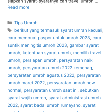
siapkan syarat-syaratnya cari travel umroh …
Read more
Categories
Tips Umroh
Tags
berikut yang termasuk syarat umrah kecuali
,
cara membuat paspor untuk umroh 2023
,
cara
suntik meningitis umroh 2023
,
gambar syarat
umroh
,
ketentuan syarat umroh
,
memilih travel
umroh
,
persiapan umroh
,
persyaratan naik
umroh
,
persyaratan umroh 2022 kemenag
,
persyaratan umroh agustus 2022
,
persyaratan
umroh maret 2022
,
persyaratan umroh new
normal
,
persyaratan umroh saat ini
,
sebutkan
syarat wajib umroh
,
syarat administrasi umroh
2022
,
syarat badal umroh rumaysho
,
syarat