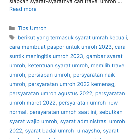
siapkan syarat-syaratnya cari travel umroh …
Read more
Categories
Tips Umroh
Tags
berikut yang termasuk syarat umrah kecuali
,
cara membuat paspor untuk umroh 2023
,
cara
suntik meningitis umroh 2023
,
gambar syarat
umroh
,
ketentuan syarat umroh
,
memilih travel
umroh
,
persiapan umroh
,
persyaratan naik
umroh
,
persyaratan umroh 2022 kemenag
,
persyaratan umroh agustus 2022
,
persyaratan
umroh maret 2022
,
persyaratan umroh new
normal
,
persyaratan umroh saat ini
,
sebutkan
syarat wajib umroh
,
syarat administrasi umroh
2022
,
syarat badal umroh rumaysho
,
syarat