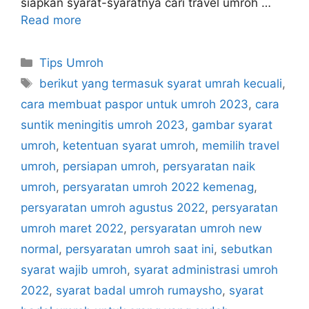
siapkan syarat-syaratnya cari travel umroh …
Read more
Categories
Tips Umroh
Tags
berikut yang termasuk syarat umrah kecuali
,
cara membuat paspor untuk umroh 2023
,
cara
suntik meningitis umroh 2023
,
gambar syarat
umroh
,
ketentuan syarat umroh
,
memilih travel
umroh
,
persiapan umroh
,
persyaratan naik
umroh
,
persyaratan umroh 2022 kemenag
,
persyaratan umroh agustus 2022
,
persyaratan
umroh maret 2022
,
persyaratan umroh new
normal
,
persyaratan umroh saat ini
,
sebutkan
syarat wajib umroh
,
syarat administrasi umroh
2022
,
syarat badal umroh rumaysho
,
syarat