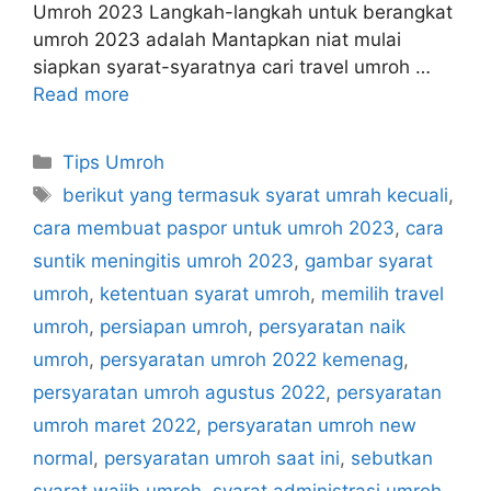
Umroh 2023 Langkah-langkah untuk berangkat
umroh 2023 adalah Mantapkan niat mulai
siapkan syarat-syaratnya cari travel umroh …
Read more
Categories
Tips Umroh
Tags
berikut yang termasuk syarat umrah kecuali
,
cara membuat paspor untuk umroh 2023
,
cara
suntik meningitis umroh 2023
,
gambar syarat
umroh
,
ketentuan syarat umroh
,
memilih travel
umroh
,
persiapan umroh
,
persyaratan naik
umroh
,
persyaratan umroh 2022 kemenag
,
persyaratan umroh agustus 2022
,
persyaratan
umroh maret 2022
,
persyaratan umroh new
normal
,
persyaratan umroh saat ini
,
sebutkan
syarat wajib umroh
,
syarat administrasi umroh