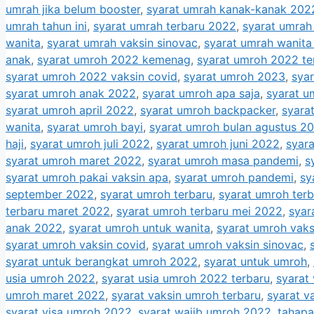
umrah jika belum booster
,
syarat umrah kanak-kanak 202
umrah tahun ini
,
syarat umrah terbaru 2022
,
syarat umrah
wanita
,
syarat umrah vaksin sinovac
,
syarat umrah wanit
anak
,
syarat umroh 2022 kemenag
,
syarat umroh 2022 te
syarat umroh 2022 vaksin covid
,
syarat umroh 2023
,
sya
syarat umroh anak 2022
,
syarat umroh apa saja
,
syarat u
syarat umroh april 2022
,
syarat umroh backpacker
,
syara
wanita
,
syarat umroh bayi
,
syarat umroh bulan agustus 2
haji
,
syarat umroh juli 2022
,
syarat umroh juni 2022
,
syara
syarat umroh maret 2022
,
syarat umroh masa pandemi
,
s
syarat umroh pakai vaksin apa
,
syarat umroh pandemi
,
sy
september 2022
,
syarat umroh terbaru
,
syarat umroh ter
terbaru maret 2022
,
syarat umroh terbaru mei 2022
,
syar
anak 2022
,
syarat umroh untuk wanita
,
syarat umroh vaks
syarat umroh vaksin covid
,
syarat umroh vaksin sinovac
,
syarat untuk berangkat umroh 2022
,
syarat untuk umroh
,
usia umroh 2022
,
syarat usia umroh 2022 terbaru
,
syarat 
umroh maret 2022
,
syarat vaksin umroh terbaru
,
syarat v
syarat visa umroh 2022
,
syarat wajib umroh 2022
,
tahapa