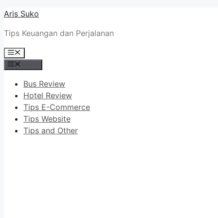
Skip
Aris Suko
to
Tips Keuangan dan Perjalanan
content
Menu
Menu
Bus Review
Hotel Review
Tips E-Commerce
Tips Website
Tips and Other