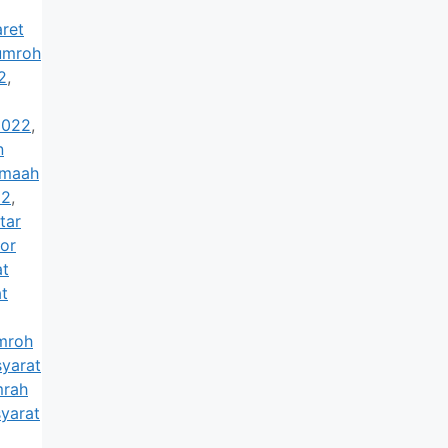
ret
 umroh
2
,
2022
,
n
amaah
22
,
tar
or
at
at
umroh
syarat
mrah
syarat