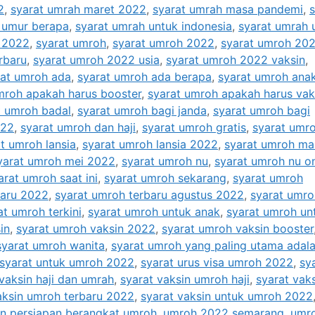
2
,
syarat umrah maret 2022
,
syarat umrah masa pandemi
,
s
 umur berapa
,
syarat umrah untuk indonesia
,
syarat umrah 
a 2022
,
syarat umroh
,
syarat umroh 2022
,
syarat umroh 20
rbaru
,
syarat umroh 2022 usia
,
syarat umroh 2022 vaksin
,
rat umroh ada
,
syarat umroh ada berapa
,
syarat umroh ana
mroh apakah harus booster
,
syarat umroh apakah harus vak
t umroh badal
,
syarat umroh bagi janda
,
syarat umroh bagi
022
,
syarat umroh dan haji
,
syarat umroh gratis
,
syarat umr
t umroh lansia
,
syarat umroh lansia 2022
,
syarat umroh man
yarat umroh mei 2022
,
syarat umroh nu
,
syarat umroh nu on
arat umroh saat ini
,
syarat umroh sekarang
,
syarat umroh
baru 2022
,
syarat umroh terbaru agustus 2022
,
syarat umro
at umroh terkini
,
syarat umroh untuk anak
,
syarat umroh un
in
,
syarat umroh vaksin 2022
,
syarat umroh vaksin booster
syarat umroh wanita
,
syarat umroh yang paling utama adal
syarat untuk umroh 2022
,
syarat urus visa umroh 2022
,
sy
vaksin haji dan umrah
,
syarat vaksin umroh haji
,
syarat vak
aksin umroh terbaru 2022
,
syarat vaksin untuk umroh 2022
n persiapan berangkat umroh
,
umroh 2022 semarang
,
umr