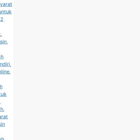
yarat
untuk
22
k
,
sin
,
oh
diri
,
line
,
h
tuk
,
ah
,
arat
sin
,
oh