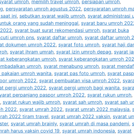
syarat umroh
,
memilih travel umroh
,
persiapan umroh
,
ag
,
persyaratan umroh agustus 2022
,
persyaratan umroh ma
saat ini
,
sebutkan syarat wajib umroh
,
syarat administrasi
untuk orang yang sudah meninggal
,
syarat baru umroh 202
 2022
,
syarat buat surat rekomendasi umroh
,
syarat buka
 cuti umroh pns
,
syarat daftar umroh
,
syarat daftar umroh 
rat dokumen umroh 2022
,
syarat foto umroh
,
syarat haji da
roh
,
syarat ihram umrah
,
syarat izin umroh depag
,
syarat j
rat keberangkatan umroh
,
syarat keberangkatan umroh 20
embadalkan umroh
,
syarat menabung umroh
,
syarat mendaf
t pakaian umroh wanita
,
syarat pas foto umroh
,
syarat pasp
spor umroh 2022
,
syarat pembuatan visa umroh 2022
,
syar
at pergi umroh 2022
,
syarat pergi umroh bagi wanita
,
syar
yarat perpanjang paspor umroh 2022
,
syarat rukun umroh
,
,
syarat rukun wajib umroh
,
syarat sah umroh
,
syarat sah 
oh 2022
,
syarat umrah 2022
,
syarat umrah 2022 malaysia
,
rah 2022 tiram travel
,
syarat umrah 2022 vaksin
,
syarat u
ster
,
syarat umrah brainly
,
syarat umrah di masa pandemi
,
mrah harus vaksin covid 19
,
syarat umrah indonesia
,
syarat