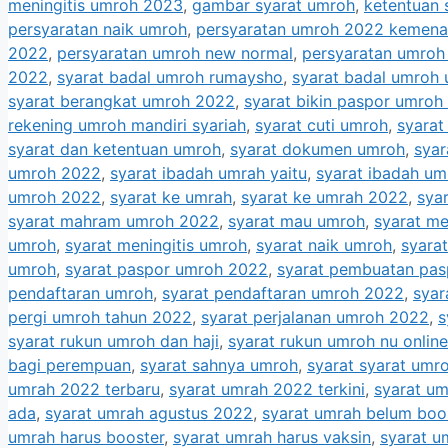
meningitis umroh 2023
,
gambar syarat umroh
,
ketentuan 
persyaratan naik umroh
,
persyaratan umroh 2022 kemen
2022
,
persyaratan umroh new normal
,
persyaratan umroh 
2022
,
syarat badal umroh rumaysho
,
syarat badal umroh 
syarat berangkat umroh 2022
,
syarat bikin paspor umroh
rekening umroh mandiri syariah
,
syarat cuti umroh
,
syarat
syarat dan ketentuan umroh
,
syarat dokumen umroh
,
sya
umroh 2022
,
syarat ibadah umrah yaitu
,
syarat ibadah um
umroh 2022
,
syarat ke umrah
,
syarat ke umrah 2022
,
sya
syarat mahram umroh 2022
,
syarat mau umroh
,
syarat m
umroh
,
syarat meningitis umroh
,
syarat naik umroh
,
syara
umroh
,
syarat paspor umroh 2022
,
syarat pembuatan pa
pendaftaran umroh
,
syarat pendaftaran umroh 2022
,
syar
pergi umroh tahun 2022
,
syarat perjalanan umroh 2022
,
s
syarat rukun umroh dan haji
,
syarat rukun umroh nu online
bagi perempuan
,
syarat sahnya umroh
,
syarat syarat umr
umrah 2022 terbaru
,
syarat umrah 2022 terkini
,
syarat um
ada
,
syarat umrah agustus 2022
,
syarat umrah belum boo
umrah harus booster
,
syarat umrah harus vaksin
,
syarat u