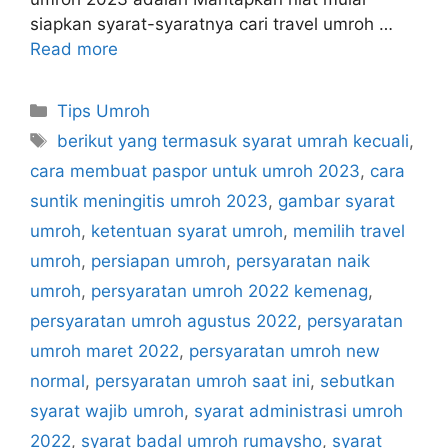
siapkan syarat-syaratnya cari travel umroh …
Read more
Categories
Tips Umroh
Tags
berikut yang termasuk syarat umrah kecuali
,
cara membuat paspor untuk umroh 2023
,
cara
suntik meningitis umroh 2023
,
gambar syarat
umroh
,
ketentuan syarat umroh
,
memilih travel
umroh
,
persiapan umroh
,
persyaratan naik
umroh
,
persyaratan umroh 2022 kemenag
,
persyaratan umroh agustus 2022
,
persyaratan
umroh maret 2022
,
persyaratan umroh new
normal
,
persyaratan umroh saat ini
,
sebutkan
syarat wajib umroh
,
syarat administrasi umroh
2022
,
syarat badal umroh rumaysho
,
syarat