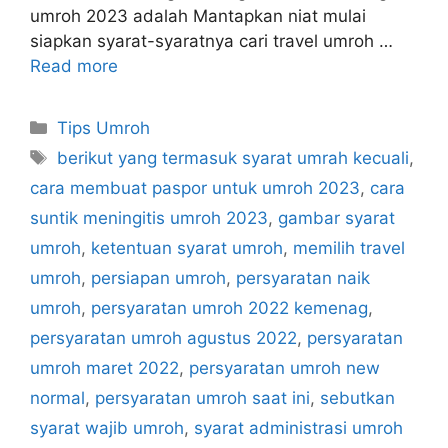
umroh 2023 adalah Mantapkan niat mulai
siapkan syarat-syaratnya cari travel umroh …
Read more
Categories
Tips Umroh
Tags
berikut yang termasuk syarat umrah kecuali
,
cara membuat paspor untuk umroh 2023
,
cara
suntik meningitis umroh 2023
,
gambar syarat
umroh
,
ketentuan syarat umroh
,
memilih travel
umroh
,
persiapan umroh
,
persyaratan naik
umroh
,
persyaratan umroh 2022 kemenag
,
persyaratan umroh agustus 2022
,
persyaratan
umroh maret 2022
,
persyaratan umroh new
normal
,
persyaratan umroh saat ini
,
sebutkan
syarat wajib umroh
,
syarat administrasi umroh