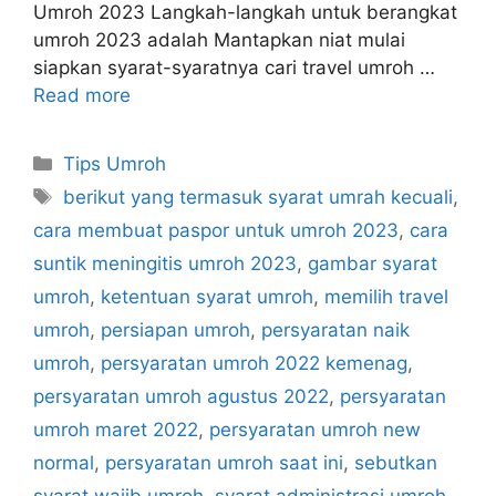
Umroh 2023 Langkah-langkah untuk berangkat
umroh 2023 adalah Mantapkan niat mulai
siapkan syarat-syaratnya cari travel umroh …
Read more
Categories
Tips Umroh
Tags
berikut yang termasuk syarat umrah kecuali
,
cara membuat paspor untuk umroh 2023
,
cara
suntik meningitis umroh 2023
,
gambar syarat
umroh
,
ketentuan syarat umroh
,
memilih travel
umroh
,
persiapan umroh
,
persyaratan naik
umroh
,
persyaratan umroh 2022 kemenag
,
persyaratan umroh agustus 2022
,
persyaratan
umroh maret 2022
,
persyaratan umroh new
normal
,
persyaratan umroh saat ini
,
sebutkan
syarat wajib umroh
,
syarat administrasi umroh