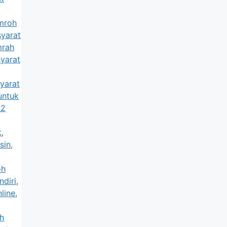
umroh
syarat
mrah
syarat
yarat
untuk
22
k
,
sin
,
oh
diri
,
line
,
h