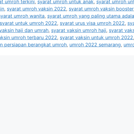
at umroh terkini
,
syarat umroh untuk anak
,
syarat umroh un
in
,
syarat umroh vaksin 2022
,
syarat umroh vaksin booster
syarat umroh wanita
,
syarat umroh yang paling utama adal
syarat untuk umroh 2022
,
syarat urus visa umroh 2022
,
sy
vaksin haji dan umrah
,
syarat vaksin umroh haji
,
syarat vak
aksin umroh terbaru 2022
,
syarat vaksin untuk umroh 2022
n persiapan berangkat umroh
,
umroh 2022 semarang
,
umr