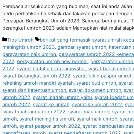
Pembaca arissuko.com yang budiman, saat ini anda akan
perlu perhatikan baik-baik dan lakukan persiapan dengan 
Persiapan Berangkat Umroh 2023. Semoga bermanfaat. 
berangkat umroh 2023 adalah Mantapkan niat mulai siapk
Categories
Tags
Tips Umroh
berikut yang termasuk syarat umrah kecu
meningitis umroh 2023
,
gambar syarat umroh
,
ketentuan 
persyaratan naik umroh
,
persyaratan umroh 2022 kemen
2022
,
persyaratan umroh new normal
,
persyaratan umroh 
2022
,
syarat badal umroh rumaysho
,
syarat badal umroh 
syarat berangkat umroh 2022
,
syarat bikin paspor umroh
rekening umroh mandiri syariah
,
syarat cuti umroh
,
syarat
syarat dan ketentuan umroh
,
syarat dokumen umroh
,
sya
umroh 2022
,
syarat ibadah umrah yaitu
,
syarat ibadah um
umroh 2022
,
syarat ke umrah
,
syarat ke umrah 2022
,
sya
syarat mahram umroh 2022
,
syarat mau umroh
,
syarat m
umroh
,
syarat meningitis umroh
,
syarat naik umroh
,
syara
umroh
,
syarat paspor umroh 2022
,
syarat pembuatan pa
pendaftaran umroh
,
syarat pendaftaran umroh 2022
,
syar