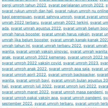
pergi umroh tahun 2022
,
syarat perjalanan umroh 2022
,
s
syarat rukun umroh dan haji
,
syarat rukun umroh nu online
bagi perempuan
,
syarat sahnya umroh
,
syarat syarat umr
umrah 2022 terbaru
,
syarat umrah 2022 terkini
,
syarat um
ada
,
syarat umrah agustus 2022
,
syarat umrah belum boo
umrah harus booster
,
syarat umrah harus vaksin
,
syarat u
umrah jika belum booster
,
syarat umrah kanak-kanak 202
umrah tahun ini
,
syarat umrah terbaru 2022
,
syarat umrah
wanita
,
syarat umrah vaksin sinovac
,
syarat umrah wanit
anak
,
syarat umroh 2022 kemenag
,
syarat umroh 2022 te
syarat umroh 2022 vaksin covid
,
syarat umroh 2023
,
sya
syarat umroh anak 2022
,
syarat umroh apa saja
,
syarat u
syarat umroh april 2022
,
syarat umroh backpacker
,
syara
wanita
,
syarat umroh bayi
,
syarat umroh bulan agustus 2
haji
,
syarat umroh juli 2022
,
syarat umroh juni 2022
,
syara
syarat umroh maret 2022
,
syarat umroh masa pandemi
,
s
syarat umroh pakai vaksin apa
,
syarat umroh pandemi
,
sy
september 2022
,
syarat umroh terbaru
,
syarat umroh ter