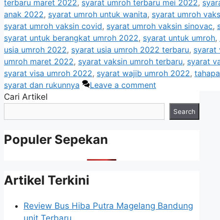
terbaru maret 2022
,
syarat umroh terbaru mei 2022
,
syar
anak 2022
,
syarat umroh untuk wanita
,
syarat umroh vaks
syarat umroh vaksin covid
,
syarat umroh vaksin sinovac
,
syarat untuk berangkat umroh 2022
,
syarat untuk umroh
,
usia umroh 2022
,
syarat usia umroh 2022 terbaru
,
syarat 
umroh maret 2022
,
syarat vaksin umroh terbaru
,
syarat v
syarat visa umroh 2022
,
syarat wajib umroh 2022
,
tahapa
syarat dan rukunnya
Leave a comment
Cari Artikel
Search
Populer Sepekan
Artikel Terkini
Review Bus Hiba Putra Magelang Bandung
unit Terbaru