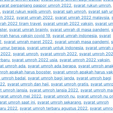
yarat perpanjang paspor umroh 2022
,
syarat rukun umroh
,
,
syarat rukun wajib umroh
,
syarat sah umroh
,
syarat sah 
oh 2022
,
syarat umrah 2022
,
syarat umrah 2022 malaysia
,
rah 2022 tiram travel
,
syarat umrah 2022 vaksin
,
syarat u
ster
,
syarat umrah brainly
,
syarat umrah di masa pandemi
,
mrah harus vaksin covid 19
,
syarat umrah indonesia
,
syarat
2
,
syarat umrah maret 2022
,
syarat umrah masa pandemi
,
s
 umur berapa
,
syarat umrah untuk indonesia
,
syarat umrah 
a 2022
,
syarat umroh
,
syarat umroh 2022
,
syarat umroh 20
rbaru
,
syarat umroh 2022 usia
,
syarat umroh 2022 vaksin
,
rat umroh ada
,
syarat umroh ada berapa
,
syarat umroh ana
mroh apakah harus booster
,
syarat umroh apakah harus vak
t umroh badal
,
syarat umroh bagi janda
,
syarat umroh bagi
022
,
syarat umroh dan haji
,
syarat umroh gratis
,
syarat umr
t umroh lansia
,
syarat umroh lansia 2022
,
syarat umroh man
yarat umroh mei 2022
,
syarat umroh nu
,
syarat umroh nu on
arat umroh saat ini
,
syarat umroh sekarang
,
syarat umroh
baru 2022
,
syarat umroh terbaru agustus 2022
,
syarat umro