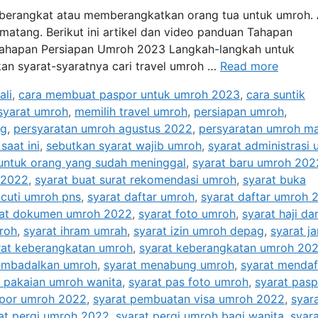
 berangkat atau memberangkatkan orang tua untuk umroh.
matang. Berikut ini artikel dan video panduan Tahapan
Tahapan Persiapan Umroh 2023 Langkah-langkah untuk
an syarat-syaratnya cari travel umroh …
Read more
ali
,
cara membuat paspor untuk umroh 2023
,
cara suntik
syarat umroh
,
memilih travel umroh
,
persiapan umroh
,
ag
,
persyaratan umroh agustus 2022
,
persyaratan umroh ma
saat ini
,
sebutkan syarat wajib umroh
,
syarat administrasi
untuk orang yang sudah meninggal
,
syarat baru umroh 202
 2022
,
syarat buat surat rekomendasi umroh
,
syarat buka
 cuti umroh pns
,
syarat daftar umroh
,
syarat daftar umroh 
rat dokumen umroh 2022
,
syarat foto umroh
,
syarat haji da
roh
,
syarat ihram umrah
,
syarat izin umroh depag
,
syarat j
rat keberangkatan umroh
,
syarat keberangkatan umroh 20
embadalkan umroh
,
syarat menabung umroh
,
syarat mendaf
t pakaian umroh wanita
,
syarat pas foto umroh
,
syarat pasp
spor umroh 2022
,
syarat pembuatan visa umroh 2022
,
syar
at pergi umroh 2022
,
syarat pergi umroh bagi wanita
,
syar