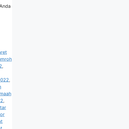
 Anda
ret
 umroh
2
,
2022
,
n
amaah
22
,
tar
or
at
at