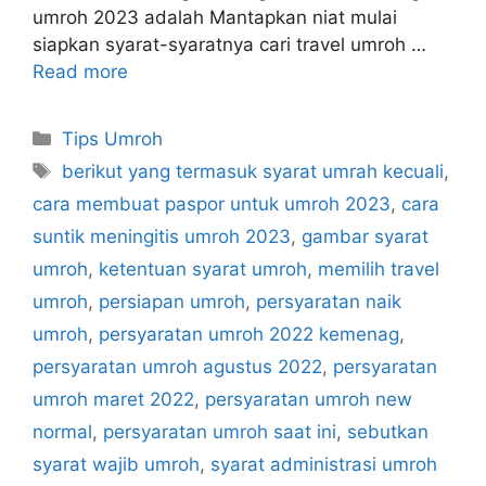
umroh 2023 adalah Mantapkan niat mulai
siapkan syarat-syaratnya cari travel umroh …
Read more
Categories
Tips Umroh
Tags
berikut yang termasuk syarat umrah kecuali
,
cara membuat paspor untuk umroh 2023
,
cara
suntik meningitis umroh 2023
,
gambar syarat
umroh
,
ketentuan syarat umroh
,
memilih travel
umroh
,
persiapan umroh
,
persyaratan naik
umroh
,
persyaratan umroh 2022 kemenag
,
persyaratan umroh agustus 2022
,
persyaratan
umroh maret 2022
,
persyaratan umroh new
normal
,
persyaratan umroh saat ini
,
sebutkan
syarat wajib umroh
,
syarat administrasi umroh