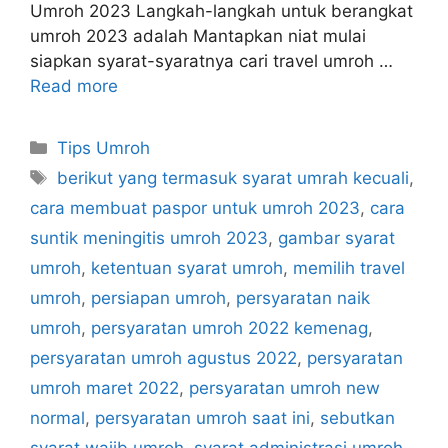
Umroh 2023 Langkah-langkah untuk berangkat
umroh 2023 adalah Mantapkan niat mulai
siapkan syarat-syaratnya cari travel umroh …
Read more
Categories
Tips Umroh
Tags
berikut yang termasuk syarat umrah kecuali
,
cara membuat paspor untuk umroh 2023
,
cara
suntik meningitis umroh 2023
,
gambar syarat
umroh
,
ketentuan syarat umroh
,
memilih travel
umroh
,
persiapan umroh
,
persyaratan naik
umroh
,
persyaratan umroh 2022 kemenag
,
persyaratan umroh agustus 2022
,
persyaratan
umroh maret 2022
,
persyaratan umroh new
normal
,
persyaratan umroh saat ini
,
sebutkan
syarat wajib umroh
,
syarat administrasi umroh