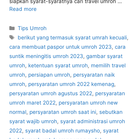
siapkan syarat-syaratnya cari travel umroh …
Read more
Categories
Tips Umroh
Tags
berikut yang termasuk syarat umrah kecuali
,
cara membuat paspor untuk umroh 2023
,
cara
suntik meningitis umroh 2023
,
gambar syarat
umroh
,
ketentuan syarat umroh
,
memilih travel
umroh
,
persiapan umroh
,
persyaratan naik
umroh
,
persyaratan umroh 2022 kemenag
,
persyaratan umroh agustus 2022
,
persyaratan
umroh maret 2022
,
persyaratan umroh new
normal
,
persyaratan umroh saat ini
,
sebutkan
syarat wajib umroh
,
syarat administrasi umroh
2022
,
syarat badal umroh rumaysho
,
syarat