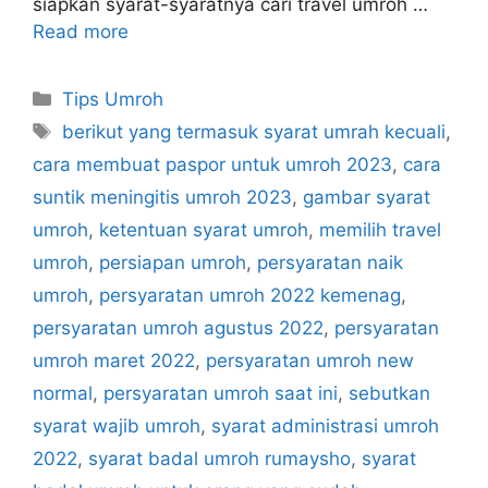
siapkan syarat-syaratnya cari travel umroh …
Read more
Categories
Tips Umroh
Tags
berikut yang termasuk syarat umrah kecuali
,
cara membuat paspor untuk umroh 2023
,
cara
suntik meningitis umroh 2023
,
gambar syarat
umroh
,
ketentuan syarat umroh
,
memilih travel
umroh
,
persiapan umroh
,
persyaratan naik
umroh
,
persyaratan umroh 2022 kemenag
,
persyaratan umroh agustus 2022
,
persyaratan
umroh maret 2022
,
persyaratan umroh new
normal
,
persyaratan umroh saat ini
,
sebutkan
syarat wajib umroh
,
syarat administrasi umroh
2022
,
syarat badal umroh rumaysho
,
syarat