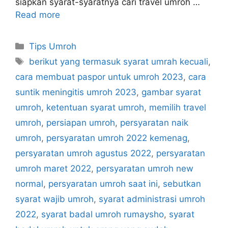
siapkan syarat-syaratnya cari travel umroh …
Read more
Categories
Tips Umroh
Tags
berikut yang termasuk syarat umrah kecuali
,
cara membuat paspor untuk umroh 2023
,
cara
suntik meningitis umroh 2023
,
gambar syarat
umroh
,
ketentuan syarat umroh
,
memilih travel
umroh
,
persiapan umroh
,
persyaratan naik
umroh
,
persyaratan umroh 2022 kemenag
,
persyaratan umroh agustus 2022
,
persyaratan
umroh maret 2022
,
persyaratan umroh new
normal
,
persyaratan umroh saat ini
,
sebutkan
syarat wajib umroh
,
syarat administrasi umroh
2022
,
syarat badal umroh rumaysho
,
syarat