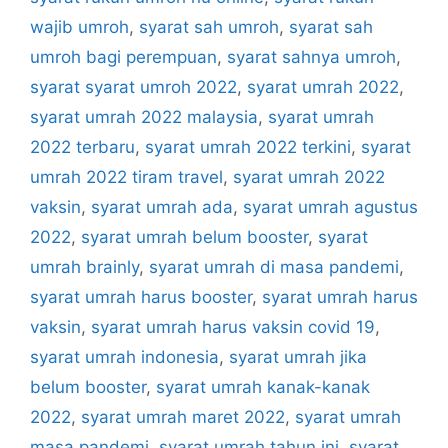
wajib umroh
,
syarat sah umroh
,
syarat sah
umroh bagi perempuan
,
syarat sahnya umroh
,
syarat syarat umroh 2022
,
syarat umrah 2022
,
syarat umrah 2022 malaysia
,
syarat umrah
2022 terbaru
,
syarat umrah 2022 terkini
,
syarat
umrah 2022 tiram travel
,
syarat umrah 2022
vaksin
,
syarat umrah ada
,
syarat umrah agustus
2022
,
syarat umrah belum booster
,
syarat
umrah brainly
,
syarat umrah di masa pandemi
,
syarat umrah harus booster
,
syarat umrah harus
vaksin
,
syarat umrah harus vaksin covid 19
,
syarat umrah indonesia
,
syarat umrah jika
belum booster
,
syarat umrah kanak-kanak
2022
,
syarat umrah maret 2022
,
syarat umrah
masa pandemi
,
syarat umrah tahun ini
,
syarat