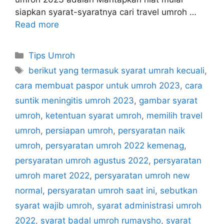
siapkan syarat-syaratnya cari travel umroh …
Read more
Categories
Tips Umroh
Tags
berikut yang termasuk syarat umrah kecuali
,
cara membuat paspor untuk umroh 2023
,
cara
suntik meningitis umroh 2023
,
gambar syarat
umroh
,
ketentuan syarat umroh
,
memilih travel
umroh
,
persiapan umroh
,
persyaratan naik
umroh
,
persyaratan umroh 2022 kemenag
,
persyaratan umroh agustus 2022
,
persyaratan
umroh maret 2022
,
persyaratan umroh new
normal
,
persyaratan umroh saat ini
,
sebutkan
syarat wajib umroh
,
syarat administrasi umroh
2022
,
syarat badal umroh rumaysho
,
syarat