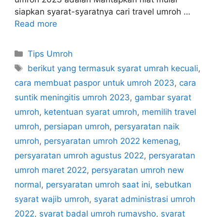
siapkan syarat-syaratnya cari travel umroh …
Read more
Categories
Tips Umroh
Tags
berikut yang termasuk syarat umrah kecuali
,
cara membuat paspor untuk umroh 2023
,
cara
suntik meningitis umroh 2023
,
gambar syarat
umroh
,
ketentuan syarat umroh
,
memilih travel
umroh
,
persiapan umroh
,
persyaratan naik
umroh
,
persyaratan umroh 2022 kemenag
,
persyaratan umroh agustus 2022
,
persyaratan
umroh maret 2022
,
persyaratan umroh new
normal
,
persyaratan umroh saat ini
,
sebutkan
syarat wajib umroh
,
syarat administrasi umroh
2022
,
syarat badal umroh rumaysho
,
syarat