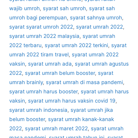
wajib umroh
,
syarat sah umroh
,
syarat sah
umroh bagi perempuan
,
syarat sahnya umroh
,
syarat syarat umroh 2022
,
syarat umrah 2022
,
syarat umrah 2022 malaysia
,
syarat umrah
2022 terbaru
,
syarat umrah 2022 terkini
,
syarat
umrah 2022 tiram travel
,
syarat umrah 2022
vaksin
,
syarat umrah ada
,
syarat umrah agustus
2022
,
syarat umrah belum booster
,
syarat
umrah brainly
,
syarat umrah di masa pandemi
,
syarat umrah harus booster
,
syarat umrah harus
vaksin
,
syarat umrah harus vaksin covid 19
,
syarat umrah indonesia
,
syarat umrah jika
belum booster
,
syarat umrah kanak-kanak
2022
,
syarat umrah maret 2022
,
syarat umrah
masa pandemi
,
syarat umrah tahun ini
,
syarat