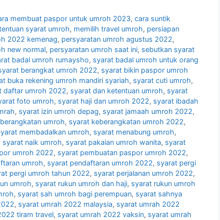
ara membuat paspor untuk umroh 2023
,
cara suntik
tentuan syarat umroh
,
memilih travel umroh
,
persiapan
oh 2022 kemenag
,
persyaratan umroh agustus 2022
,
oh new normal
,
persyaratan umroh saat ini
,
sebutkan syarat
arat badal umroh rumaysho
,
syarat badal umroh untuk orang
syarat berangkat umroh 2022
,
syarat bikin paspor umroh
at buka rekening umroh mandiri syariah
,
syarat cuti umroh
,
t daftar umroh 2022
,
syarat dan ketentuan umroh
,
syarat
yarat foto umroh
,
syarat haji dan umroh 2022
,
syarat ibadah
umrah
,
syarat izin umroh depag
,
syarat jamaah umroh 2022
,
eberangkatan umroh
,
syarat keberangkatan umroh 2022
,
syarat membadalkan umroh
,
syarat menabung umroh
,
,
syarat naik umroh
,
syarat pakaian umroh wanita
,
syarat
spor umroh 2022
,
syarat pembuatan paspor umroh 2022
,
aftaran umroh
,
syarat pendaftaran umroh 2022
,
syarat pergi
rat pergi umroh tahun 2022
,
syarat perjalanan umroh 2022
,
kun umroh
,
syarat rukun umroh dan haji
,
syarat rukun umroh
mroh
,
syarat sah umroh bagi perempuan
,
syarat sahnya
2022
,
syarat umrah 2022 malaysia
,
syarat umrah 2022
022 tiram travel
,
syarat umrah 2022 vaksin
,
syarat umrah