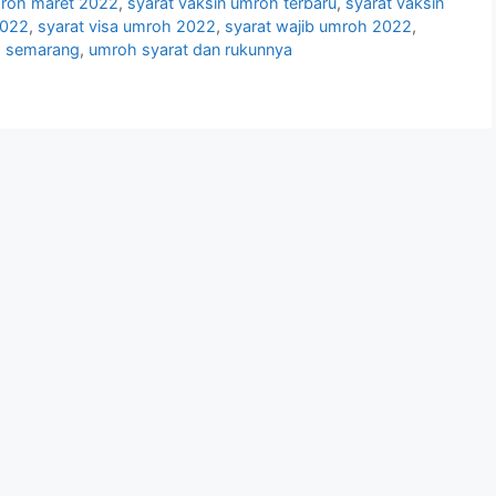
mroh maret 2022
,
syarat vaksin umroh terbaru
,
syarat vaksin
2022
,
syarat visa umroh 2022
,
syarat wajib umroh 2022
,
 semarang
,
umroh syarat dan rukunnya