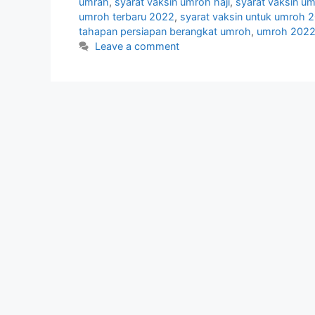
umrah
,
syarat vaksin umroh haji
,
syarat vaksin u
umroh terbaru 2022
,
syarat vaksin untuk umroh 
tahapan persiapan berangkat umroh
,
umroh 2022
Leave a comment