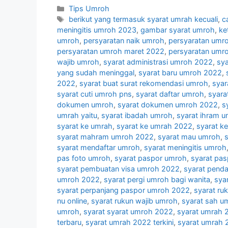
Categories
Tips Umroh
Tags
berikut yang termasuk syarat umrah kecuali
,
c
meningitis umroh 2023
,
gambar syarat umroh
,
ke
umroh
,
persyaratan naik umroh
,
persyaratan umr
persyaratan umroh maret 2022
,
persyaratan umr
wajib umroh
,
syarat administrasi umroh 2022
,
sy
yang sudah meninggal
,
syarat baru umroh 2022
,
2022
,
syarat buat surat rekomendasi umroh
,
syar
syarat cuti umroh pns
,
syarat daftar umroh
,
syara
dokumen umroh
,
syarat dokumen umroh 2022
,
s
umrah yaitu
,
syarat ibadah umroh
,
syarat ihram 
syarat ke umrah
,
syarat ke umrah 2022
,
syarat k
syarat mahram umroh 2022
,
syarat mau umroh
,
syarat mendaftar umroh
,
syarat meningitis umroh
pas foto umroh
,
syarat paspor umroh
,
syarat pa
syarat pembuatan visa umroh 2022
,
syarat pend
umroh 2022
,
syarat pergi umroh bagi wanita
,
sya
syarat perpanjang paspor umroh 2022
,
syarat ru
nu online
,
syarat rukun wajib umroh
,
syarat sah u
umroh
,
syarat syarat umroh 2022
,
syarat umrah 
terbaru
,
syarat umrah 2022 terkini
,
syarat umrah 2