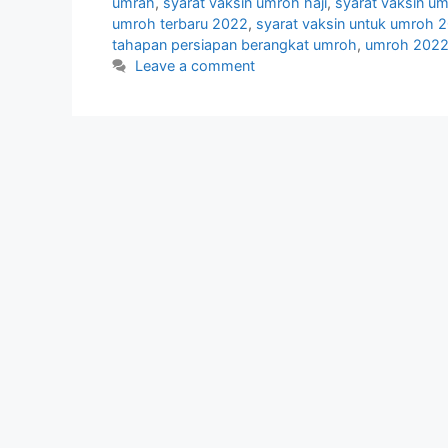
umrah
,
syarat vaksin umroh haji
,
syarat vaksin u
umroh terbaru 2022
,
syarat vaksin untuk umroh 
tahapan persiapan berangkat umroh
,
umroh 2022
Leave a comment