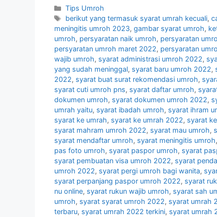
Categories
Tips Umroh
Tags
berikut yang termasuk syarat umrah kecuali
,
c
meningitis umroh 2023
,
gambar syarat umroh
,
ke
umroh
,
persyaratan naik umroh
,
persyaratan umr
persyaratan umroh maret 2022
,
persyaratan umr
wajib umroh
,
syarat administrasi umroh 2022
,
sy
yang sudah meninggal
,
syarat baru umroh 2022
,
2022
,
syarat buat surat rekomendasi umroh
,
syar
syarat cuti umroh pns
,
syarat daftar umroh
,
syara
dokumen umroh
,
syarat dokumen umroh 2022
,
s
umrah yaitu
,
syarat ibadah umroh
,
syarat ihram 
syarat ke umrah
,
syarat ke umrah 2022
,
syarat k
syarat mahram umroh 2022
,
syarat mau umroh
,
syarat mendaftar umroh
,
syarat meningitis umroh
pas foto umroh
,
syarat paspor umroh
,
syarat pa
syarat pembuatan visa umroh 2022
,
syarat pend
umroh 2022
,
syarat pergi umroh bagi wanita
,
sya
syarat perpanjang paspor umroh 2022
,
syarat ru
nu online
,
syarat rukun wajib umroh
,
syarat sah u
umroh
,
syarat syarat umroh 2022
,
syarat umrah 
terbaru
,
syarat umrah 2022 terkini
,
syarat umrah 2