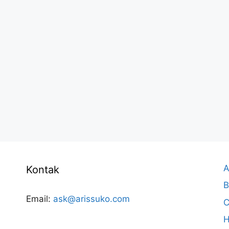
A
Kontak
B
Email:
ask@arissuko.com
C
H