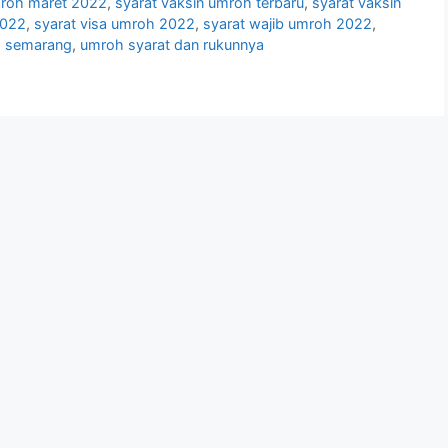
mroh maret 2022
,
syarat vaksin umroh terbaru
,
syarat vaksin
2022
,
syarat visa umroh 2022
,
syarat wajib umroh 2022
,
 semarang
,
umroh syarat dan rukunnya