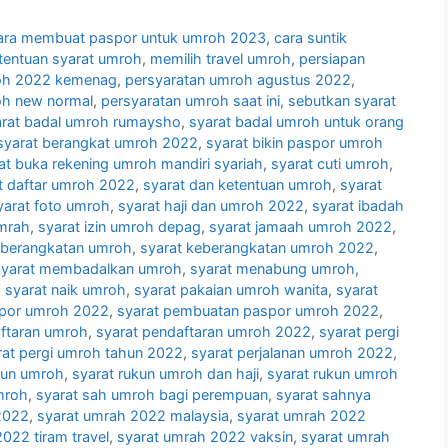
ara membuat paspor untuk umroh 2023
,
cara suntik
tentuan syarat umroh
,
memilih travel umroh
,
persiapan
oh 2022 kemenag
,
persyaratan umroh agustus 2022
,
oh new normal
,
persyaratan umroh saat ini
,
sebutkan syarat
arat badal umroh rumaysho
,
syarat badal umroh untuk orang
syarat berangkat umroh 2022
,
syarat bikin paspor umroh
at buka rekening umroh mandiri syariah
,
syarat cuti umroh
,
t daftar umroh 2022
,
syarat dan ketentuan umroh
,
syarat
yarat foto umroh
,
syarat haji dan umroh 2022
,
syarat ibadah
umrah
,
syarat izin umroh depag
,
syarat jamaah umroh 2022
,
eberangkatan umroh
,
syarat keberangkatan umroh 2022
,
syarat membadalkan umroh
,
syarat menabung umroh
,
,
syarat naik umroh
,
syarat pakaian umroh wanita
,
syarat
spor umroh 2022
,
syarat pembuatan paspor umroh 2022
,
aftaran umroh
,
syarat pendaftaran umroh 2022
,
syarat pergi
rat pergi umroh tahun 2022
,
syarat perjalanan umroh 2022
,
kun umroh
,
syarat rukun umroh dan haji
,
syarat rukun umroh
mroh
,
syarat sah umroh bagi perempuan
,
syarat sahnya
2022
,
syarat umrah 2022 malaysia
,
syarat umrah 2022
022 tiram travel
,
syarat umrah 2022 vaksin
,
syarat umrah