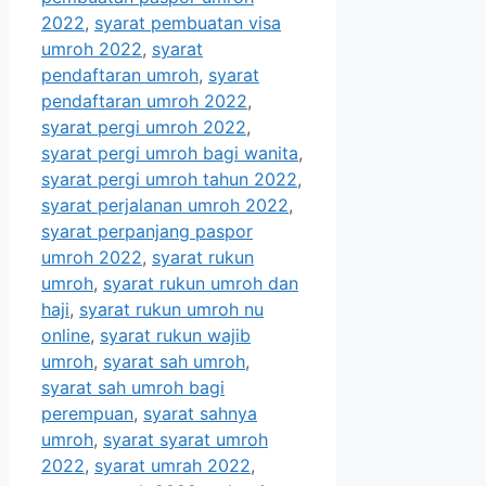
2022
,
syarat pembuatan visa
umroh 2022
,
syarat
pendaftaran umroh
,
syarat
pendaftaran umroh 2022
,
syarat pergi umroh 2022
,
syarat pergi umroh bagi wanita
,
syarat pergi umroh tahun 2022
,
syarat perjalanan umroh 2022
,
syarat perpanjang paspor
umroh 2022
,
syarat rukun
umroh
,
syarat rukun umroh dan
haji
,
syarat rukun umroh nu
online
,
syarat rukun wajib
umroh
,
syarat sah umroh
,
syarat sah umroh bagi
perempuan
,
syarat sahnya
umroh
,
syarat syarat umroh
2022
,
syarat umrah 2022
,