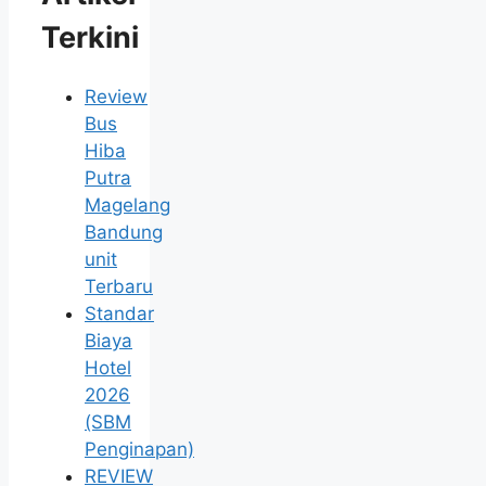
Terkini
Review
Bus
Hiba
Putra
Magelang
Bandung
unit
Terbaru
Standar
Biaya
Hotel
2026
(SBM
Penginapan)
REVIEW