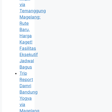
via
Temanggung
Magelang:
Rute
Baru,
Harga
Kaget!
Fasilitas
Eksekutif
Jadwal
Bagus
Trip
Report
Damri
Bandung
Yogya
via
Magelang