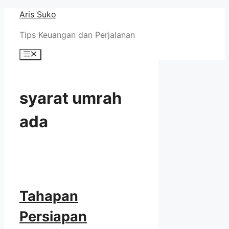
Skip
Aris Suko
to
Tips Keuangan dan Perjalanan
content
Menu
syarat umrah
ada
Tahapan
Persiapan