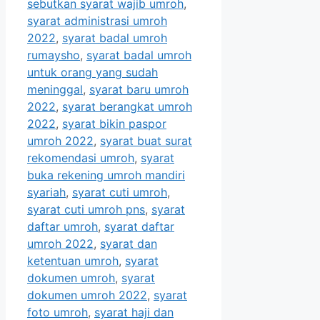
sebutkan syarat wajib umroh
,
syarat administrasi umroh
2022
,
syarat badal umroh
rumaysho
,
syarat badal umroh
untuk orang yang sudah
meninggal
,
syarat baru umroh
2022
,
syarat berangkat umroh
2022
,
syarat bikin paspor
umroh 2022
,
syarat buat surat
rekomendasi umroh
,
syarat
buka rekening umroh mandiri
syariah
,
syarat cuti umroh
,
syarat cuti umroh pns
,
syarat
daftar umroh
,
syarat daftar
umroh 2022
,
syarat dan
ketentuan umroh
,
syarat
dokumen umroh
,
syarat
dokumen umroh 2022
,
syarat
foto umroh
,
syarat haji dan