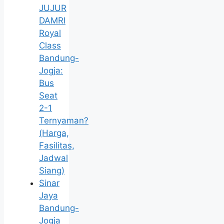
JUJUR
DAMRI
Royal
Class
Bandung-
Jogja:
Bus
Seat
2-1
Ternyaman?
(Harga,
Fasilitas,
Jadwal
Siang)
Sinar
Jaya
Bandung-
Jogja