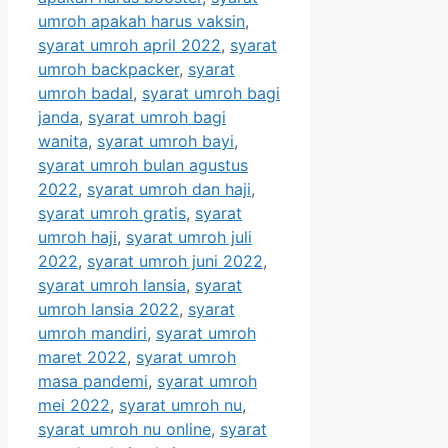
umroh apakah harus vaksin
,
syarat umroh april 2022
,
syarat
umroh backpacker
,
syarat
umroh badal
,
syarat umroh bagi
janda
,
syarat umroh bagi
wanita
,
syarat umroh bayi
,
syarat umroh bulan agustus
2022
,
syarat umroh dan haji
,
syarat umroh gratis
,
syarat
umroh haji
,
syarat umroh juli
2022
,
syarat umroh juni 2022
,
syarat umroh lansia
,
syarat
umroh lansia 2022
,
syarat
umroh mandiri
,
syarat umroh
maret 2022
,
syarat umroh
masa pandemi
,
syarat umroh
mei 2022
,
syarat umroh nu
,
syarat umroh nu online
,
syarat