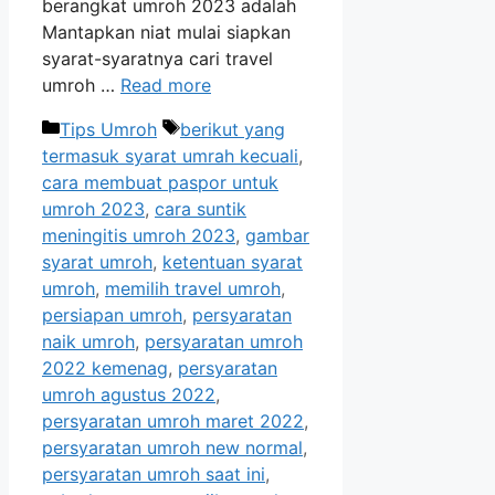
berangkat umroh 2023 adalah
Mantapkan niat mulai siapkan
syarat-syaratnya cari travel
umroh …
Read more
Categories
Tags
Tips Umroh
berikut yang
termasuk syarat umrah kecuali
,
cara membuat paspor untuk
umroh 2023
,
cara suntik
meningitis umroh 2023
,
gambar
syarat umroh
,
ketentuan syarat
umroh
,
memilih travel umroh
,
persiapan umroh
,
persyaratan
naik umroh
,
persyaratan umroh
2022 kemenag
,
persyaratan
umroh agustus 2022
,
persyaratan umroh maret 2022
,
persyaratan umroh new normal
,
persyaratan umroh saat ini
,