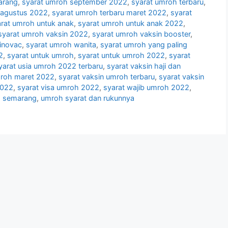
arang
,
syarat umroh september 2022
,
syarat umroh terbaru
,
 agustus 2022
,
syarat umroh terbaru maret 2022
,
syarat
rat umroh untuk anak
,
syarat umroh untuk anak 2022
,
syarat umroh vaksin 2022
,
syarat umroh vaksin booster
,
sinovac
,
syarat umroh wanita
,
syarat umroh yang paling
2
,
syarat untuk umroh
,
syarat untuk umroh 2022
,
syarat
yarat usia umroh 2022 terbaru
,
syarat vaksin haji dan
mroh maret 2022
,
syarat vaksin umroh terbaru
,
syarat vaksin
2022
,
syarat visa umroh 2022
,
syarat wajib umroh 2022
,
 semarang
,
umroh syarat dan rukunnya