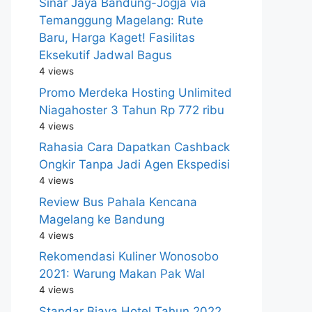
Sinar Jaya Bandung-Jogja via
Temanggung Magelang: Rute
Baru, Harga Kaget! Fasilitas
Eksekutif Jadwal Bagus
4 views
Promo Merdeka Hosting Unlimited
Niagahoster 3 Tahun Rp 772 ribu
4 views
Rahasia Cara Dapatkan Cashback
Ongkir Tanpa Jadi Agen Ekspedisi
4 views
Review Bus Pahala Kencana
Magelang ke Bandung
4 views
Rekomendasi Kuliner Wonosobo
2021: Warung Makan Pak Wal
4 views
Standar Biaya Hotel Tahun 2022