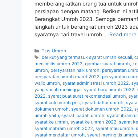
memberangkatkan orang tua untuk umroh.
persiapan dengan matang. Berikut ini ar
Berangkat Umroh 2023. Semoga bermanf
langkah untuk berangkat umroh 2023 adal
syaratnya cari travel umroh …
Read more
Categories
Tips Umroh
Tags
berikut yang termasuk syarat umrah kecuali
,
c
meningitis umroh 2023
,
gambar syarat umroh
,
ke
umroh
,
persyaratan naik umroh
,
persyaratan umr
persyaratan umroh maret 2022
,
persyaratan umr
wajib umroh
,
syarat administrasi umroh 2022
,
sy
yang sudah meninggal
,
syarat baru umroh 2022
,
2022
,
syarat buat surat rekomendasi umroh
,
syar
syarat cuti umroh pns
,
syarat daftar umroh
,
syara
dokumen umroh
,
syarat dokumen umroh 2022
,
s
umrah yaitu
,
syarat ibadah umroh
,
syarat ihram 
syarat ke umrah
,
syarat ke umrah 2022
,
syarat k
syarat mahram umroh 2022
,
syarat mau umroh
,
syarat mendaftar umroh
,
syarat meningitis umroh