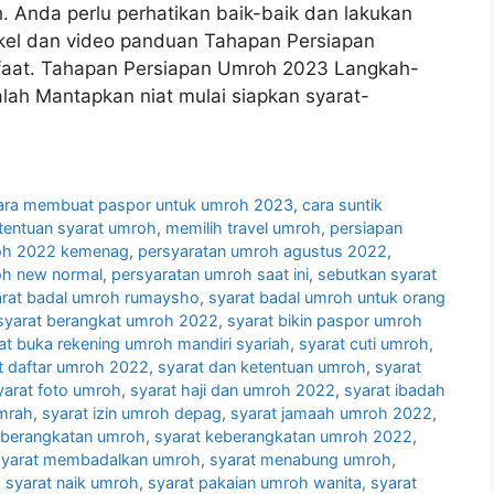
 Anda perlu perhatikan baik-baik dan lakukan
tikel dan video panduan Tahapan Persiapan
aat. Tahapan Persiapan Umroh 2023 Langkah-
ah Mantapkan niat mulai siapkan syarat-
ara membuat paspor untuk umroh 2023
,
cara suntik
tentuan syarat umroh
,
memilih travel umroh
,
persiapan
oh 2022 kemenag
,
persyaratan umroh agustus 2022
,
oh new normal
,
persyaratan umroh saat ini
,
sebutkan syarat
arat badal umroh rumaysho
,
syarat badal umroh untuk orang
syarat berangkat umroh 2022
,
syarat bikin paspor umroh
at buka rekening umroh mandiri syariah
,
syarat cuti umroh
,
t daftar umroh 2022
,
syarat dan ketentuan umroh
,
syarat
yarat foto umroh
,
syarat haji dan umroh 2022
,
syarat ibadah
umrah
,
syarat izin umroh depag
,
syarat jamaah umroh 2022
,
eberangkatan umroh
,
syarat keberangkatan umroh 2022
,
syarat membadalkan umroh
,
syarat menabung umroh
,
,
syarat naik umroh
,
syarat pakaian umroh wanita
,
syarat