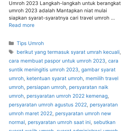
Umroh 2023 Langkah-langkah untuk berangkat
umroh 2023 adalah Mantapkan niat mulai
siapkan syarat-syaratnya cari travel umroh …
Read more
Categories
Tips Umroh
Tags
berikut yang termasuk syarat umrah kecuali
,
cara membuat paspor untuk umroh 2023
,
cara
suntik meningitis umroh 2023
,
gambar syarat
umroh
,
ketentuan syarat umroh
,
memilih travel
umroh
,
persiapan umroh
,
persyaratan naik
umroh
,
persyaratan umroh 2022 kemenag
,
persyaratan umroh agustus 2022
,
persyaratan
umroh maret 2022
,
persyaratan umroh new
normal
,
persyaratan umroh saat ini
,
sebutkan
syarat wajib umroh
,
syarat administrasi umroh