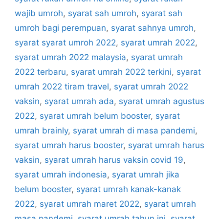
wajib umroh
,
syarat sah umroh
,
syarat sah
umroh bagi perempuan
,
syarat sahnya umroh
,
syarat syarat umroh 2022
,
syarat umrah 2022
,
syarat umrah 2022 malaysia
,
syarat umrah
2022 terbaru
,
syarat umrah 2022 terkini
,
syarat
umrah 2022 tiram travel
,
syarat umrah 2022
vaksin
,
syarat umrah ada
,
syarat umrah agustus
2022
,
syarat umrah belum booster
,
syarat
umrah brainly
,
syarat umrah di masa pandemi
,
syarat umrah harus booster
,
syarat umrah harus
vaksin
,
syarat umrah harus vaksin covid 19
,
syarat umrah indonesia
,
syarat umrah jika
belum booster
,
syarat umrah kanak-kanak
2022
,
syarat umrah maret 2022
,
syarat umrah
masa pandemi
,
syarat umrah tahun ini
,
syarat