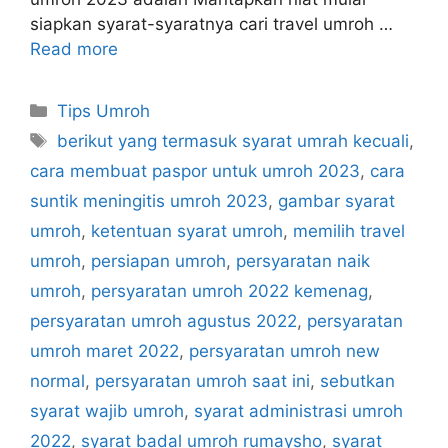
siapkan syarat-syaratnya cari travel umroh …
Read more
Categories
Tips Umroh
Tags
berikut yang termasuk syarat umrah kecuali
,
cara membuat paspor untuk umroh 2023
,
cara
suntik meningitis umroh 2023
,
gambar syarat
umroh
,
ketentuan syarat umroh
,
memilih travel
umroh
,
persiapan umroh
,
persyaratan naik
umroh
,
persyaratan umroh 2022 kemenag
,
persyaratan umroh agustus 2022
,
persyaratan
umroh maret 2022
,
persyaratan umroh new
normal
,
persyaratan umroh saat ini
,
sebutkan
syarat wajib umroh
,
syarat administrasi umroh
2022
,
syarat badal umroh rumaysho
,
syarat