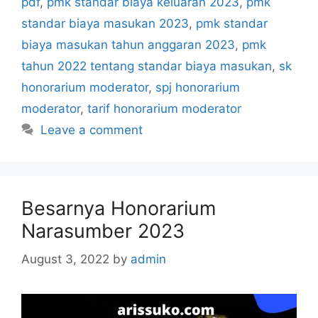
pdf
,
pmk standar biaya keluaran 2023
,
pmk
standar biaya masukan 2023
,
pmk standar
biaya masukan tahun anggaran 2023
,
pmk
tahun 2022 tentang standar biaya masukan
,
sk
honorarium moderator
,
spj honorarium
moderator
,
tarif honorarium moderator
Leave a comment
Besarnya Honorarium
Narasumber 2023
August 3, 2022
by
admin