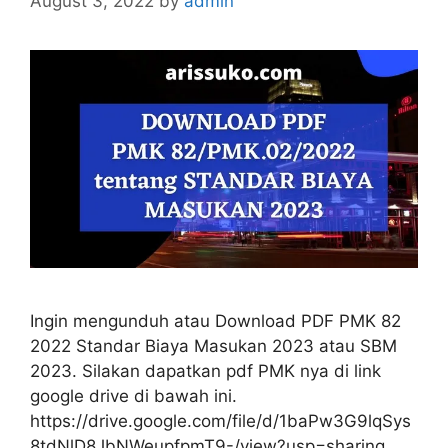
August 3, 2022
by
admin
Ingin mengunduh atau Download PDF PMK 82
2022 Standar Biaya Masukan 2023 atau SBM
2023. Silakan dapatkan pdf PMK nya di link
google drive di bawah ini.
https://drive.google.com/file/d/1baPw3G9lqSys
8tdNlD8JbNWeupfpmT9-/view?usp=sharing