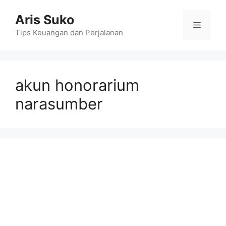
Skip
Aris Suko
to
Menu
content
Tips Keuangan dan Perjalanan
akun honorarium
narasumber