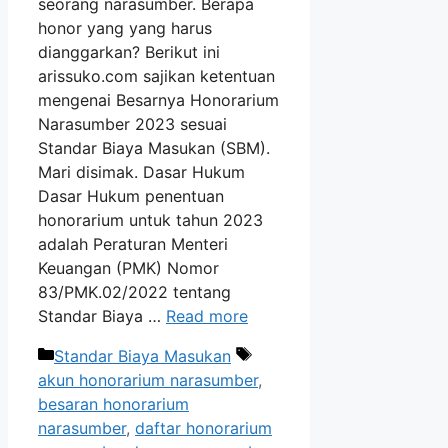
seorang narasumber. Berapa
honor yang yang harus
dianggarkan? Berikut ini
arissuko.com sajikan ketentuan
mengenai Besarnya Honorarium
Narasumber 2023 sesuai
Standar Biaya Masukan (SBM).
Mari disimak. Dasar Hukum
Dasar Hukum penentuan
honorarium untuk tahun 2023
adalah Peraturan Menteri
Keuangan (PMK) Nomor
83/PMK.02/2022 tentang
Standar Biaya …
Read more
Categories
Tags
Standar Biaya Masukan
akun honorarium narasumber
,
besaran honorarium
narasumber
,
daftar honorarium