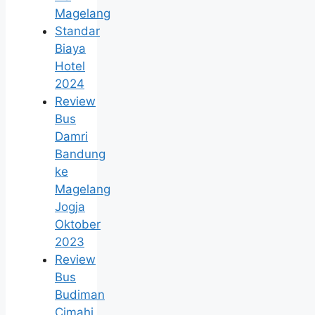
Magelang
Standar
Biaya
Hotel
2024
Review
Bus
Damri
Bandung
ke
Magelang
Jogja
Oktober
2023
Review
Bus
Budiman
Cimahi