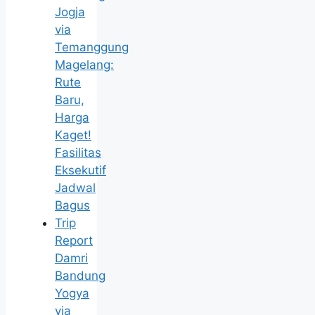
Jogja
via
Temanggung
Magelang:
Rute
Baru,
Harga
Kaget!
Fasilitas
Eksekutif
Jadwal
Bagus
Trip
Report
Damri
Bandung
Yogya
via