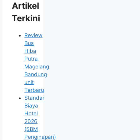
Artikel
Terkini
Review
Bus
Hiba
Putra
Magelang
Bandung
unit
Terbaru
Standar
Biaya
Hotel
2026
(SBM
Penginapan)