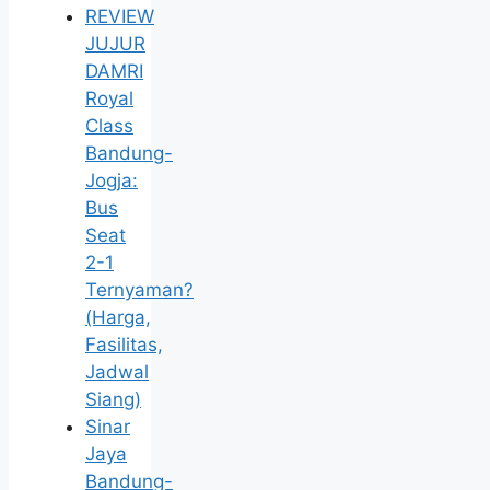
REVIEW
JUJUR
DAMRI
Royal
Class
Bandung-
Jogja:
Bus
Seat
2-1
Ternyaman?
(Harga,
Fasilitas,
Jadwal
Siang)
Sinar
Jaya
Bandung-