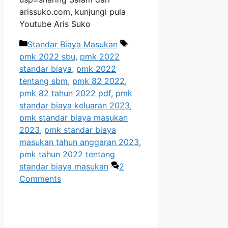
arissuko.com, kunjungi pula
Youtube Aris Suko
Categories
Tags
Standar Biaya Masukan
pmk 2022 sbu
,
pmk 2022
standar biaya
,
pmk 2022
tentang sbm
,
pmk 82 2022
,
pmk 82 tahun 2022 pdf
,
pmk
standar biaya keluaran 2023
,
pmk standar biaya masukan
2023
,
pmk standar biaya
masukan tahun anggaran 2023
,
pmk tahun 2022 tentang
standar biaya masukan
2
Comments