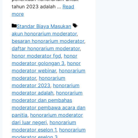
tahun 2023 adalah …
Read
more
Categories
Tags
Standar Biaya Masukan
akun honorarium moderator
,
besaran honorarium moderator
,
daftar honorarium moderator
,
honor moderator fgd
,
honor
moderator golongan 3
,
honor
moderator webinar
,
honorarium
moderator
,
honorarium
moderator 2023
,
honorarium
moderator adalah
,
honorarium
moderator dan pembahas
moderator pembawa acara dan
panitia
,
honorarium moderator
dari luar negeri
,
honorarium
moderator eselon 1
,
honorarium
moderator eselon 3
,