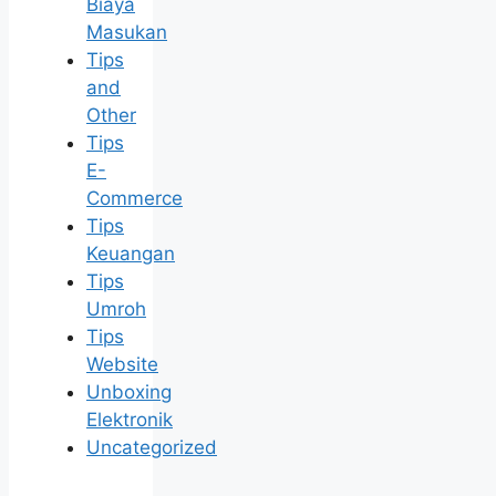
Biaya
Masukan
Tips
and
Other
Tips
E-
Commerce
Tips
Keuangan
Tips
Umroh
Tips
Website
Unboxing
Elektronik
Uncategorized