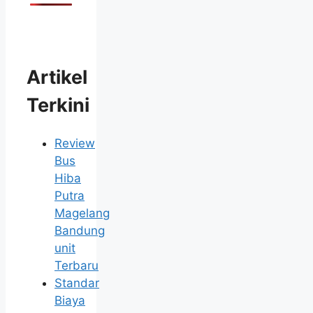
Artikel
Terkini
Review
Bus
Hiba
Putra
Magelang
Bandung
unit
Terbaru
Standar
Biaya