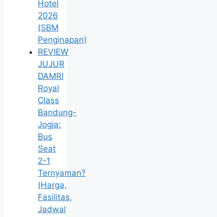
Hotel
2026
(SBM
Penginapan)
REVIEW
JUJUR
DAMRI
Royal
Class
Bandung-
Jogja:
Bus
Seat
2-1
Ternyaman?
(Harga,
Fasilitas,
Jadwal