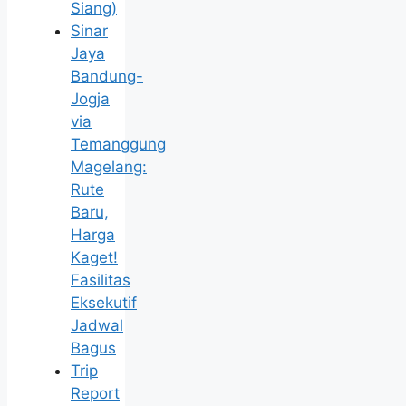
Siang)
Sinar
Jaya
Bandung-
Jogja
via
Temanggung
Magelang:
Rute
Baru,
Harga
Kaget!
Fasilitas
Eksekutif
Jadwal
Bagus
Trip
Report