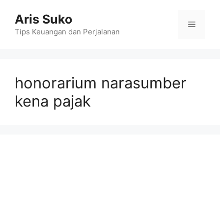
Skip
Aris Suko
to
Menu
content
Tips Keuangan dan Perjalanan
honorarium narasumber
kena pajak