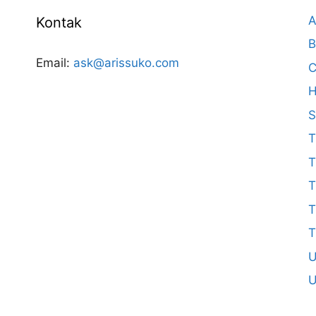
A
Kontak
B
Email:
ask@arissuko.com
C
H
S
T
T
T
T
T
U
U