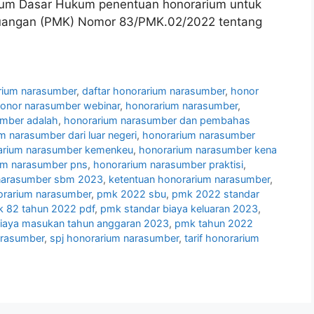
kum Dasar Hukum penentuan honorarium untuk
euangan (PMK) Nomor 83/PMK.02/2022 tentang
rium narasumber
,
daftar honorarium narasumber
,
honor
onor narasumber webinar
,
honorarium narasumber
,
umber adalah
,
honorarium narasumber dan pembahas
m narasumber dari luar negeri
,
honorarium narasumber
arium narasumber kemenkeu
,
honorarium narasumber kena
um narasumber pns
,
honorarium narasumber praktisi
,
narasumber sbm 2023
,
ketentuan honorarium narasumber
,
orarium narasumber
,
pmk 2022 sbu
,
pmk 2022 standar
 82 tahun 2022 pdf
,
pmk standar biaya keluaran 2023
,
iaya masukan tahun anggaran 2023
,
pmk tahun 2022
arasumber
,
spj honorarium narasumber
,
tarif honorarium