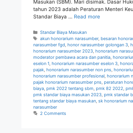
Masukan (SBM). Mari disimak. Dasar Hu
tahun 2023 adalah Peraturan Menteri K
Standar Biaya …
Read more
Categories
Standar Biaya Masukan
Tags
akun honorarium narasumber
,
besaran honora
narasumber fgd
,
honor narasumber golongan 3
,
h
honorarium narasumber 2023
,
honorarium naras
moderator pembawa acara dan panitia
,
honorariu
eselon 1
,
honorarium narasumber eselon 3
,
honor
pajak
,
honorarium narasumber non pns
,
honorari
honorarium narasumber profesional
,
honorarium 
pajak honorarium narasumber pns
,
peraturan hon
biaya
,
pmk 2022 tentang sbm
,
pmk 82 2022
,
pmk
pmk standar biaya masukan 2023
,
pmk standar b
tentang standar biaya masukan
,
sk honorarium n
narasumber
2 Comments