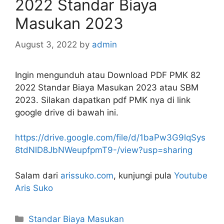
2022 Standar Biaya
Masukan 2023
August 3, 2022
by
admin
Ingin mengunduh atau Download PDF PMK 82
2022 Standar Biaya Masukan 2023 atau SBM
2023. Silakan dapatkan pdf PMK nya di link
google drive di bawah ini.
https://drive.google.com/file/d/1baPw3G9lqSys
8tdNlD8JbNWeupfpmT9-/view?usp=sharing
Salam dari
arissuko.com
, kunjungi pula
Youtube
Aris Suko
Categories
Standar Biaya Masukan