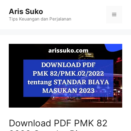
Skip
Aris Suko
to
Menu
content
Tips Keuangan dan Perjalanan
Download PDF PMK 82