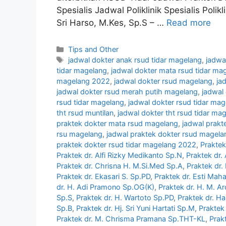
Spesialis Jadwal Poliklinik Spesialis Poli
Sri Harso, M.Kes, Sp.S – …
Read more
Categories
Tips and Other
Tags
jadwal dokter anak rsud tidar magelang
,
jadwa
tidar magelang
,
jadwal dokter mata rsud tidar ma
magelang 2022
,
jadwal dokter rsud magelang
,
ja
jadwal dokter rsud merah putih magelang
,
jadwal 
rsud tidar magelang
,
jadwal dokter rsud tidar ma
tht rsud muntilan
,
jadwal dokter tht rsud tidar ma
praktek dokter mata rsud magelang
,
jadwal prakt
rsu magelang
,
jadwal praktek dokter rsud magela
praktek dokter rsud tidar magelang 2022
,
Praktek
Praktek dr. Alfi Rizky Medikanto Sp.N
,
Praktek dr.
Praktek dr. Chrisna H. M.Si.Med Sp.A
,
Praktek dr
Praktek dr. Ekasari S. Sp.PD
,
Praktek dr. Esti Mah
dr. H. Adi Pramono Sp.OG(K)
,
Praktek dr. H. M. A
Sp.S
,
Praktek dr. H. Wartoto Sp.PD
,
Praktek dr. H
Sp.B
,
Praktek dr. Hj. Sri Yuni Hartati Sp.M
,
Praktek 
Praktek dr. M. Chrisma Pramana Sp.THT-KL
,
Prak