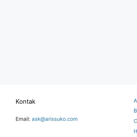
A
Kontak
B
Email:
ask@arissuko.com
C
H