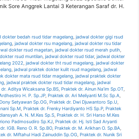
klinik Sore Anggrek Lantai 3 Keterangan Saraf dr. H.
l dokter bedah rsud tidar magelang
,
jadwal dokter gigi rsud
gelang
,
jadwal dokter rsu magelang
,
jadwal dokter rsu tidar
dwal dokter rsud magetan
,
jadwal dokter rsud merah putih
,
dokter rsud muntilan
,
jadwal dokter rsud tidar
,
jadwal dokter
gelang 2022
,
jadwal dokter tht rsud magelang
,
jadwal dokter
gelang
,
jadwal praktek dokter kulit rsud magelang
,
jadwal
ek dokter mata rsud tidar magelang
,
jadwal praktek dokter
ng
,
jadwal praktek dokter rsud tidar magelang
,
jadwal
 dr. Aditya Wicaksana Sp.BS
,
Praktek dr. Ainun Na’im Sp.OT
,
 Ardhestiro H. P. Sp.JP
,
Praktek dr. Ari Meliyanti M.Sc Sp.A
,
. Dony Setyawan Sp.OG
,
Praktek dr. Dwi Djuwantoro Sp.U
,
anani Sp.M
,
Praktek dr. Frenky Hardiyanto HS Sp.P
,
Praktek
rdiansyah A. N. M.Kes Sp.S
,
Praktek dr. H. Sri Harso M.Kes
ariono Padmosudiro Sp.KJ
,
Praktek dr. Hj. Isti Sad Aryanti
dr. IGB. Reno O. R. Sp.BO
,
Praktek dr. M. Arikhan O. Sp.BA
,
tek dr. Miftahul Hadi Zainuddin Sp.OG
,
Praktek dr. Nunik Sri