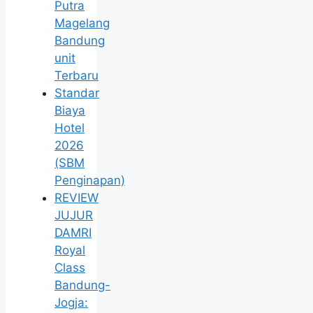
Putra
Magelang
Bandung
unit
Terbaru
Standar
Biaya
Hotel
2026
(SBM
Penginapan)
REVIEW
JUJUR
DAMRI
Royal
Class
Bandung-
Jogja: