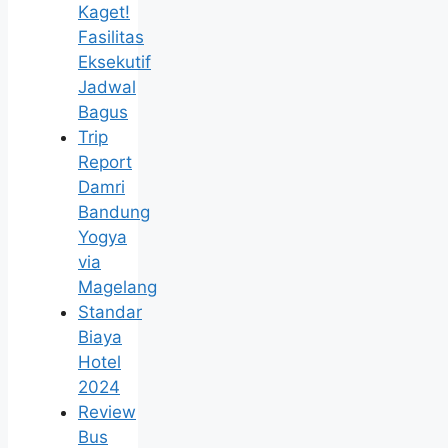
Kaget!
Fasilitas
Eksekutif
Jadwal
Bagus
Trip
Report
Damri
Bandung
Yogya
via
Magelang
Standar
Biaya
Hotel
2024
Review
Bus