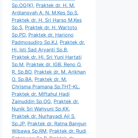
Sp.OG(K)
,
Praktek dr. H. M.
Ardiansyah A. N. M.Kes Sp.S
,
Praktek dr. H. Sri Harso M.Kes
Sp.S
,
Praktek dr. H. Wartoto
Sp.PD
,
Praktek dr. Hariono
Padmosudiro Sp.KJ
,
Praktek dr.
Hj. Isti Sad Aryanti Sp.B
,
Praktek dr. Hj. Sri Yuni Hartati
Sp.M
,
Praktek dr. IGB. Reno O.
R. Sp.BO
,
Praktek dr. M. Arikhan
O. Sp.BA
,
Praktek dr. M.
Chrisma Pramana Sp.THT-KL
,
Praktek dr. Miftahul Hadi
Zainuddin Sp.OG
,
Praktek dr.
Nunik Sri Wahyuni Sp.KK
,
Praktek dr. Nurhayadi Aji S.
Sp.JP
,
Praktek dr. Ratna Bangun
Wibawa Sp.RM
,
Praktek dr. Rudi