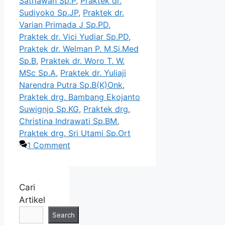
Satriawan Sp.P
,
Praktek dr.
Sudiyoko Sp.JP
,
Praktek dr.
Varian Primada J Sp.PD
,
Praktek dr. Vici Yudiar Sp.PD
,
Praktek dr. Welman P. M.Si.Med
Sp.B
,
Praktek dr. Woro T. W.
MSc Sp.A
,
Praktek dr. Yuliaji
Narendra Putra Sp.B(K)Onk
,
Praktek drg. Bambang Ekojanto
Suwignjo Sp.KG
,
Praktek drg.
Christina Indrawati Sp.BM
,
Praktek drg. Sri Utami Sp.Ort
1 Comment
Cari
Artikel
Search