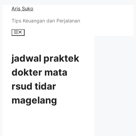
Skip
Aris Suko
to
Tips Keuangan dan Perjalanan
content
Menu
jadwal praktek
dokter mata
rsud tidar
magelang