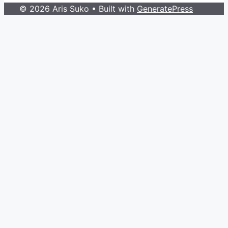
© 2026 Aris Suko
• Built with
GeneratePress