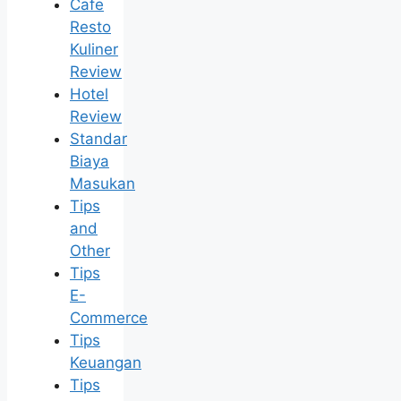
Cafe
Resto
Kuliner
Review
Hotel
Review
Standar
Biaya
Masukan
Tips
and
Other
Tips
E-
Commerce
Tips
Keuangan
Tips