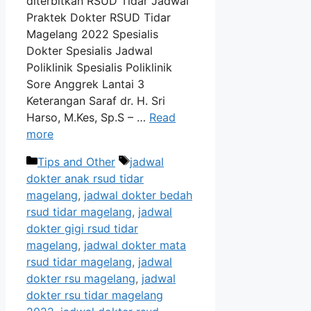
diterbitkan RSUD Tidar Jadwal
Praktek Dokter RSUD Tidar
Magelang 2022 Spesialis
Dokter Spesialis Jadwal
Poliklinik Spesialis Poliklinik
Sore Anggrek Lantai 3
Keterangan Saraf dr. H. Sri
Harso, M.Kes, Sp.S – …
Read
more
Categories
Tags
Tips and Other
jadwal
dokter anak rsud tidar
magelang
,
jadwal dokter bedah
rsud tidar magelang
,
jadwal
dokter gigi rsud tidar
magelang
,
jadwal dokter mata
rsud tidar magelang
,
jadwal
dokter rsu magelang
,
jadwal
dokter rsu tidar magelang