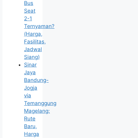
Bus
Seat
2-1
Ternyaman?
(Harga,
Fasilitas,
Jadwal
Siang)
Sinar
Jaya
Bandung-
Jogja
via
Temanggung
Magelang:
Rute
Baru,
Harga