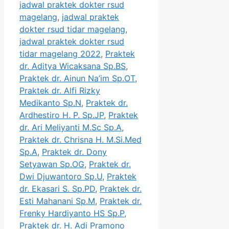
jadwal praktek dokter rsud
magelang
,
jadwal praktek
dokter rsud tidar magelang
,
jadwal praktek dokter rsud
tidar magelang 2022
,
Praktek
dr. Aditya Wicaksana Sp.BS
,
Praktek dr. Ainun Na’im Sp.OT
,
Praktek dr. Alfi Rizky
Medikanto Sp.N
,
Praktek dr.
Ardhestiro H. P. Sp.JP
,
Praktek
dr. Ari Meliyanti M.Sc Sp.A
,
Praktek dr. Chrisna H. M.Si.Med
Sp.A
,
Praktek dr. Dony
Setyawan Sp.OG
,
Praktek dr.
Dwi Djuwantoro Sp.U
,
Praktek
dr. Ekasari S. Sp.PD
,
Praktek dr.
Esti Mahanani Sp.M
,
Praktek dr.
Frenky Hardiyanto HS Sp.P
,
Praktek dr. H. Adi Pramono