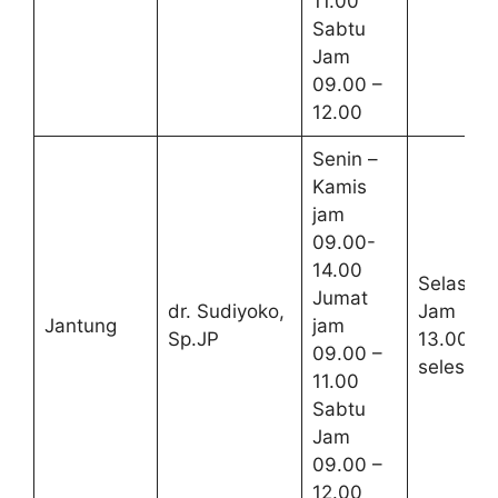
11.00
Sabtu
Jam
09.00 –
12.00
Senin –
Kamis
jam
09.00-
14.00
Selasa
Jumat
dr. Sudiyoko,
Jam
Jantung
jam
Sp.JP
13.00 –
09.00 –
selesai
11.00
Sabtu
Jam
09.00 –
12.00