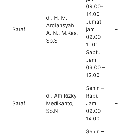
09.00-
14.00
dr. H. M.
Jumat
Ardiansyah
Saraf
jam
–
A. N., M.Kes,
09.00 –
Sp.S
11.00
Sabtu
Jam
09.00 –
12.00
Senin –
dr. Alfi Rizky
Rabu
Saraf
Medikanto,
Jam
–
Sp.N
09.00-
14.00
Senin –