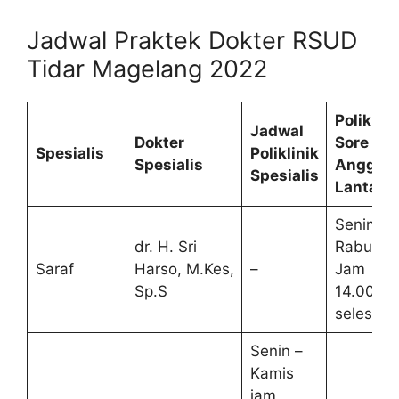
Jadwal Praktek Dokter RSUD
Tidar Magelang 2022
Poliklini
Jadwal
Dokter
Sore
Spesialis
Poliklinik
Spesialis
Anggre
Spesialis
Lantai 3
Senin,
dr. H. Sri
Rabu
Saraf
Harso, M.Kes,
–
Jam
Sp.S
14.00 –
selesai
Senin –
Kamis
jam