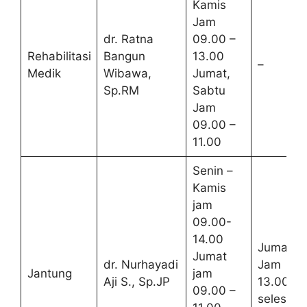
Kamis
Jam
dr. Ratna
09.00 –
Rehabilitasi
Bangun
13.00
–
Medik
Wibawa,
Jumat,
Sp.RM
Sabtu
Jam
09.00 –
11.00
Senin –
Kamis
jam
09.00-
14.00
Jumat
Jumat
dr. Nurhayadi
Jam
Jantung
jam
Aji S., Sp.JP
13.00 –
09.00 –
selesai