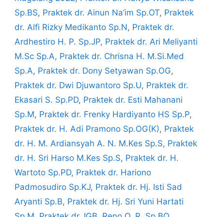
Sp.BS
,
Praktek dr. Ainun Na’im Sp.OT
,
Praktek
dr. Alfi Rizky Medikanto Sp.N
,
Praktek dr.
Ardhestiro H. P. Sp.JP
,
Praktek dr. Ari Meliyanti
M.Sc Sp.A
,
Praktek dr. Chrisna H. M.Si.Med
Sp.A
,
Praktek dr. Dony Setyawan Sp.OG
,
Praktek dr. Dwi Djuwantoro Sp.U
,
Praktek dr.
Ekasari S. Sp.PD
,
Praktek dr. Esti Mahanani
Sp.M
,
Praktek dr. Frenky Hardiyanto HS Sp.P
,
Praktek dr. H. Adi Pramono Sp.OG(K)
,
Praktek
dr. H. M. Ardiansyah A. N. M.Kes Sp.S
,
Praktek
dr. H. Sri Harso M.Kes Sp.S
,
Praktek dr. H.
Wartoto Sp.PD
,
Praktek dr. Hariono
Padmosudiro Sp.KJ
,
Praktek dr. Hj. Isti Sad
Aryanti Sp.B
,
Praktek dr. Hj. Sri Yuni Hartati
Sp.M
,
Praktek dr. IGB. Reno O. R. Sp.BO
,