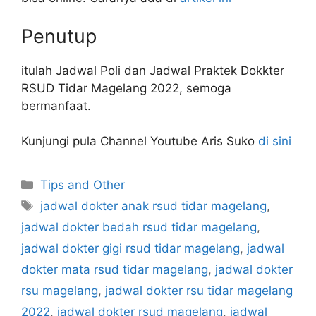
Penutup
itulah Jadwal Poli dan Jadwal Praktek Dokkter
RSUD Tidar Magelang 2022, semoga
bermanfaat.
Kunjungi pula Channel Youtube Aris Suko
di sini
Categories
Tips and Other
Tags
jadwal dokter anak rsud tidar magelang
,
jadwal dokter bedah rsud tidar magelang
,
jadwal dokter gigi rsud tidar magelang
,
jadwal
dokter mata rsud tidar magelang
,
jadwal dokter
rsu magelang
,
jadwal dokter rsu tidar magelang
2022
,
jadwal dokter rsud magelang
,
jadwal