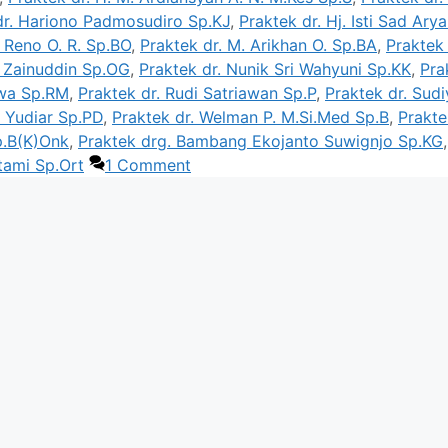
dr. Hariono Padmosudiro Sp.KJ
,
Praktek dr. Hj. Isti Sad Arya
. Reno O. R. Sp.BO
,
Praktek dr. M. Arikhan O. Sp.BA
,
Praktek 
i Zainuddin Sp.OG
,
Praktek dr. Nunik Sri Wahyuni Sp.KK
,
Pra
awa Sp.RM
,
Praktek dr. Rudi Satriawan Sp.P
,
Praktek dr. Sud
i Yudiar Sp.PD
,
Praktek dr. Welman P. M.Si.Med Sp.B
,
Prakte
Sp.B(K)Onk
,
Praktek drg. Bambang Ekojanto Suwignjo Sp.KG
,
tami Sp.Ort
1 Comment