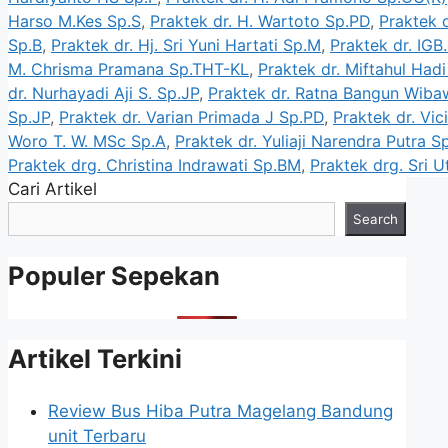
Harso M.Kes Sp.S
,
Praktek dr. H. Wartoto Sp.PD
,
Praktek 
Sp.B
,
Praktek dr. Hj. Sri Yuni Hartati Sp.M
,
Praktek dr. IGB
M. Chrisma Pramana Sp.THT-KL
,
Praktek dr. Miftahul Had
dr. Nurhayadi Aji S. Sp.JP
,
Praktek dr. Ratna Bangun Wib
Sp.JP
,
Praktek dr. Varian Primada J Sp.PD
,
Praktek dr. Vic
Woro T. W. MSc Sp.A
,
Praktek dr. Yuliaji Narendra Putra 
Praktek drg. Christina Indrawati Sp.BM
,
Praktek drg. Sri U
Cari Artikel
Search
Populer Sepekan
Artikel Terkini
Review Bus Hiba Putra Magelang Bandung
unit Terbaru