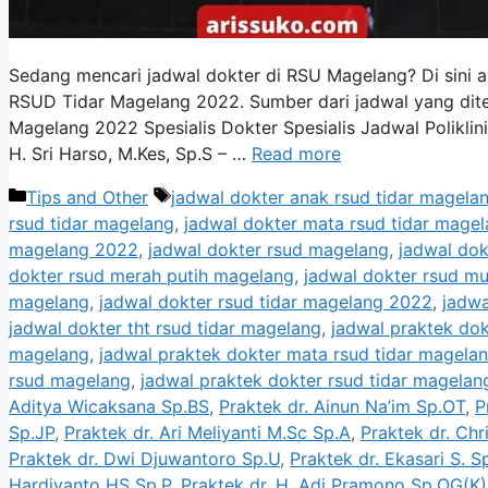
Sedang mencari jadwal dokter di RSU Magelang? Di sini a
RSUD Tidar Magelang 2022. Sumber dari jadwal yang dit
Magelang 2022 Spesialis Dokter Spesialis Jadwal Poliklini
H. Sri Harso, M.Kes, Sp.S – …
Read more
Categories
Tags
Tips and Other
jadwal dokter anak rsud tidar magela
rsud tidar magelang
,
jadwal dokter mata rsud tidar mage
magelang 2022
,
jadwal dokter rsud magelang
,
jadwal dok
dokter rsud merah putih magelang
,
jadwal dokter rsud mu
magelang
,
jadwal dokter rsud tidar magelang 2022
,
jadwa
jadwal dokter tht rsud tidar magelang
,
jadwal praktek dok
magelang
,
jadwal praktek dokter mata rsud tidar magela
rsud magelang
,
jadwal praktek dokter rsud tidar magelan
Aditya Wicaksana Sp.BS
,
Praktek dr. Ainun Na’im Sp.OT
,
P
Sp.JP
,
Praktek dr. Ari Meliyanti M.Sc Sp.A
,
Praktek dr. Chr
Praktek dr. Dwi Djuwantoro Sp.U
,
Praktek dr. Ekasari S. S
Hardiyanto HS Sp.P
,
Praktek dr. H. Adi Pramono Sp.OG(K)