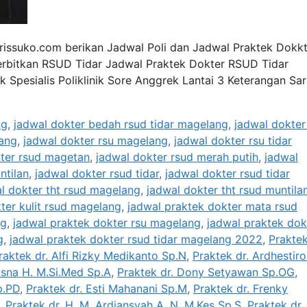
rissuko.com berikan Jadwal Poli dan Jadwal Praktek Dokkt
erbitkan RSUD Tidar Jadwal Praktek Dokter RSUD Tidar
k Spesialis Poliklinik Sore Anggrek Lantai 3 Keterangan Sar
ng
,
jadwal dokter bedah rsud tidar magelang
,
jadwal dokter
lang
,
jadwal dokter rsu magelang
,
jadwal dokter rsu tidar
ter rsud magetan
,
jadwal dokter rsud merah putih
,
jadwal
ntilan
,
jadwal dokter rsud tidar
,
jadwal dokter rsud tidar
l dokter tht rsud magelang
,
jadwal dokter tht rsud muntila
ter kulit rsud magelang
,
jadwal praktek dokter mata rsud
ng
,
jadwal praktek dokter rsu magelang
,
jadwal praktek dok
g
,
jadwal praktek dokter rsud tidar magelang 2022
,
Praktek
raktek dr. Alfi Rizky Medikanto Sp.N
,
Praktek dr. Ardhestiro
isna H. M.Si.Med Sp.A
,
Praktek dr. Dony Setyawan Sp.OG
,
p.PD
,
Praktek dr. Esti Mahanani Sp.M
,
Praktek dr. Frenky
,
Praktek dr. H. M. Ardiansyah A. N. M.Kes Sp.S
,
Praktek dr. 