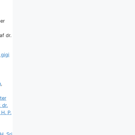
er
af dr.
 gigi
n
,
ter
 dr.
 H. P.
H. Sri