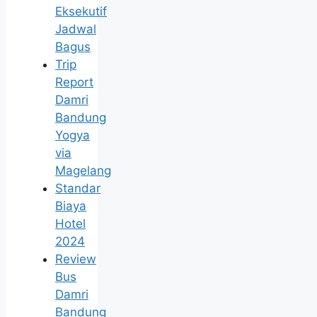
Eksekutif
Jadwal
Bagus
Trip
Report
Damri
Bandung
Yogya
via
Magelang
Standar
Biaya
Hotel
2024
Review
Bus
Damri
Bandung