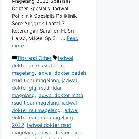
Magelang 2022 Spesialis
Dokter Spesialis Jadwal
Poliklinik Spesialis Poliklinik
Sore Anggrek Lantai 3
Keterangan Saraf dr. H. Sri
Harso, M.Kes, Sp.S – …
Read
more
Categories
Tags
Tips and Other
jadwal
dokter anak rsud tidar
magelang
,
jadwal dokter bedah
rsud tidar magelang
,
jadwal
dokter gigi rsud tidar
magelang
,
jadwal dokter mata
rsud tidar magelang
,
jadwal
dokter rsu magelang
,
jadwal
dokter rsu tidar magelang
2022
,
jadwal dokter rsud
magelang
,
jadwal dokter rsud