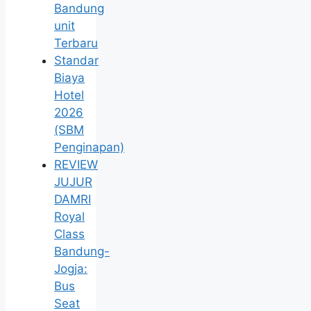
Bandung
unit
Terbaru
Standar
Biaya
Hotel
2026
(SBM
Penginapan)
REVIEW
JUJUR
DAMRI
Royal
Class
Bandung-
Jogja:
Bus
Seat