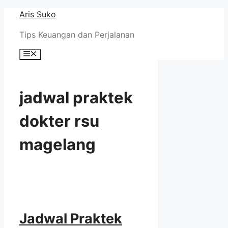
Skip
Aris Suko
to
Tips Keuangan dan Perjalanan
content
Menu
jadwal praktek
dokter rsu
magelang
Jadwal Praktek