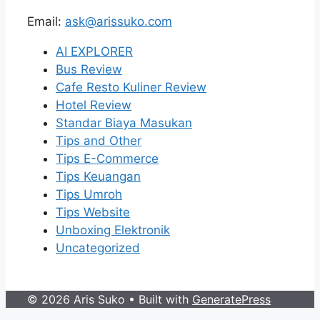
Email:
ask@arissuko.com
AI EXPLORER
Bus Review
Cafe Resto Kuliner Review
Hotel Review
Standar Biaya Masukan
Tips and Other
Tips E-Commerce
Tips Keuangan
Tips Umroh
Tips Website
Unboxing Elektronik
Uncategorized
© 2026 Aris Suko
• Built with
GeneratePress