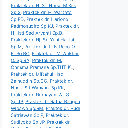
Praktek dr. H. Sri Harso M.Kes
Sp.S
,
Praktek dr. H. Wartoto
Sp.PD
,
Praktek dr. Hariono
Padmosudiro Sp.KJ
,
Praktek dr.
Hj. Isti Sad Aryanti Sp.B
,
Praktek dr. Hj. Sri Yuni Hartati
Sp.M
,
Praktek dr. IGB. Reno O.
R. Sp.BO
,
Praktek dr. M. Arikhan
O. Sp.BA
,
Praktek dr. M.
Chrisma Pramana Sp.THT-KL
,
Praktek dr. Miftahul Hadi
Zainuddin Sp.OG
,
Praktek dr.
Nunik Sri Wahyuni Sp.KK
,
Praktek dr. Nurhayadi Aji S.
Sp.JP
,
Praktek dr. Ratna Bangun
Wibawa Sp.RM
,
Praktek dr. Rudi
Satriawan Sp.P
,
Praktek dr.
Sudiyoko Sp.JP
,
Praktek dr.