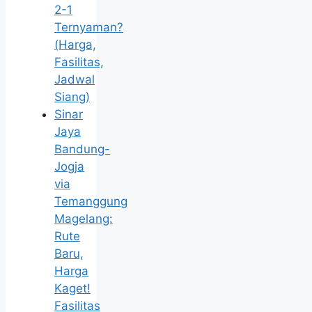
2-1
Ternyaman?
(Harga,
Fasilitas,
Jadwal
Siang)
Sinar
Jaya
Bandung-
Jogja
via
Temanggung
Magelang:
Rute
Baru,
Harga
Kaget!
Fasilitas