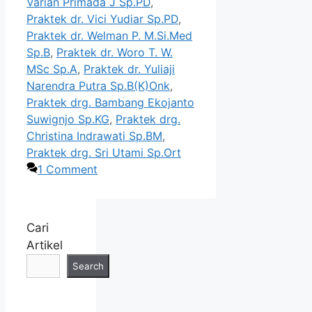
Varian Primada J Sp.PD
,
Praktek dr. Vici Yudiar Sp.PD
,
Praktek dr. Welman P. M.Si.Med
Sp.B
,
Praktek dr. Woro T. W.
MSc Sp.A
,
Praktek dr. Yuliaji
Narendra Putra Sp.B(K)Onk
,
Praktek drg. Bambang Ekojanto
Suwignjo Sp.KG
,
Praktek drg.
Christina Indrawati Sp.BM
,
Praktek drg. Sri Utami Sp.Ort
1 Comment
Cari
Artikel
Search