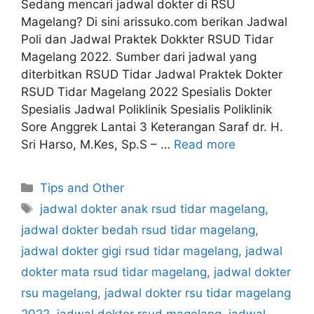
Sedang mencari jadwal dokter di RSU
Magelang? Di sini arissuko.com berikan Jadwal
Poli dan Jadwal Praktek Dokkter RSUD Tidar
Magelang 2022. Sumber dari jadwal yang
diterbitkan RSUD Tidar Jadwal Praktek Dokter
RSUD Tidar Magelang 2022 Spesialis Dokter
Spesialis Jadwal Poliklinik Spesialis Poliklinik
Sore Anggrek Lantai 3 Keterangan Saraf dr. H.
Sri Harso, M.Kes, Sp.S – …
Read more
Categories
Tips and Other
Tags
jadwal dokter anak rsud tidar magelang
,
jadwal dokter bedah rsud tidar magelang
,
jadwal dokter gigi rsud tidar magelang
,
jadwal
dokter mata rsud tidar magelang
,
jadwal dokter
rsu magelang
,
jadwal dokter rsu tidar magelang
2022
,
jadwal dokter rsud magelang
,
jadwal