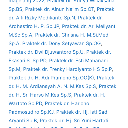
magelang 2022
,
Praktek dr. Aditya Wicaksana
Sp.BS
,
Praktek dr. Ainun Na’im Sp.OT
,
Praktek
dr. Alfi Rizky Medikanto Sp.N
,
Praktek dr.
Ardhestiro H. P. Sp.JP
,
Praktek dr. Ari Meliyanti
M.Sc Sp.A
,
Praktek dr. Chrisna H. M.Si.Med
Sp.A
,
Praktek dr. Dony Setyawan Sp.OG
,
Praktek dr. Dwi Djuwantoro Sp.U
,
Praktek dr.
Ekasari S. Sp.PD
,
Praktek dr. Esti Mahanani
Sp.M
,
Praktek dr. Frenky Hardiyanto HS Sp.P
,
Praktek dr. H. Adi Pramono Sp.OG(K)
,
Praktek
dr. H. M. Ardiansyah A. N. M.Kes Sp.S
,
Praktek
dr. H. Sri Harso M.Kes Sp.S
,
Praktek dr. H.
Wartoto Sp.PD
,
Praktek dr. Hariono
Padmosudiro Sp.KJ
,
Praktek dr. Hj. Isti Sad
Aryanti Sp.B
,
Praktek dr. Hj. Sri Yuni Hartati