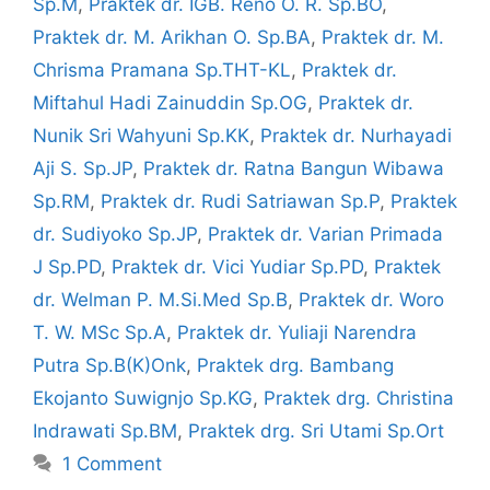
Sp.M
,
Praktek dr. IGB. Reno O. R. Sp.BO
,
Praktek dr. M. Arikhan O. Sp.BA
,
Praktek dr. M.
Chrisma Pramana Sp.THT-KL
,
Praktek dr.
Miftahul Hadi Zainuddin Sp.OG
,
Praktek dr.
Nunik Sri Wahyuni Sp.KK
,
Praktek dr. Nurhayadi
Aji S. Sp.JP
,
Praktek dr. Ratna Bangun Wibawa
Sp.RM
,
Praktek dr. Rudi Satriawan Sp.P
,
Praktek
dr. Sudiyoko Sp.JP
,
Praktek dr. Varian Primada
J Sp.PD
,
Praktek dr. Vici Yudiar Sp.PD
,
Praktek
dr. Welman P. M.Si.Med Sp.B
,
Praktek dr. Woro
T. W. MSc Sp.A
,
Praktek dr. Yuliaji Narendra
Putra Sp.B(K)Onk
,
Praktek drg. Bambang
Ekojanto Suwignjo Sp.KG
,
Praktek drg. Christina
Indrawati Sp.BM
,
Praktek drg. Sri Utami Sp.Ort
1 Comment