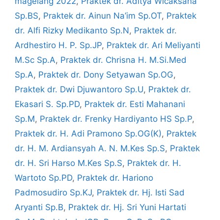
magelang 2022
,
Praktek dr. Aditya Wicaksana
Sp.BS
,
Praktek dr. Ainun Na’im Sp.OT
,
Praktek
dr. Alfi Rizky Medikanto Sp.N
,
Praktek dr.
Ardhestiro H. P. Sp.JP
,
Praktek dr. Ari Meliyanti
M.Sc Sp.A
,
Praktek dr. Chrisna H. M.Si.Med
Sp.A
,
Praktek dr. Dony Setyawan Sp.OG
,
Praktek dr. Dwi Djuwantoro Sp.U
,
Praktek dr.
Ekasari S. Sp.PD
,
Praktek dr. Esti Mahanani
Sp.M
,
Praktek dr. Frenky Hardiyanto HS Sp.P
,
Praktek dr. H. Adi Pramono Sp.OG(K)
,
Praktek
dr. H. M. Ardiansyah A. N. M.Kes Sp.S
,
Praktek
dr. H. Sri Harso M.Kes Sp.S
,
Praktek dr. H.
Wartoto Sp.PD
,
Praktek dr. Hariono
Padmosudiro Sp.KJ
,
Praktek dr. Hj. Isti Sad
Aryanti Sp.B
,
Praktek dr. Hj. Sri Yuni Hartati