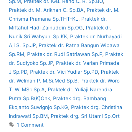
Sp.M
,
Praktek dr. IGB. Reno O. R. Sp.BO
,
Praktek dr. M. Arikhan O. Sp.BA
,
Praktek dr. M.
Chrisma Pramana Sp.THT-KL
,
Praktek dr.
Miftahul Hadi Zainuddin Sp.OG
,
Praktek dr.
Nunik Sri Wahyuni Sp.KK
,
Praktek dr. Nurhayadi
Aji S. Sp.JP
,
Praktek dr. Ratna Bangun Wibawa
Sp.RM
,
Praktek dr. Rudi Satriawan Sp.P
,
Praktek
dr. Sudiyoko Sp.JP
,
Praktek dr. Varian Primada
J Sp.PD
,
Praktek dr. Vici Yudiar Sp.PD
,
Praktek
dr. Welman P. M.Si.Med Sp.B
,
Praktek dr. Woro
T. W. MSc Sp.A
,
Praktek dr. Yuliaji Narendra
Putra Sp.B(K)Onk
,
Praktek drg. Bambang
Ekojanto Suwignjo Sp.KG
,
Praktek drg. Christina
Indrawati Sp.BM
,
Praktek drg. Sri Utami Sp.Ort
1 Comment