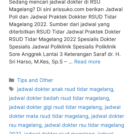
Sedang mencari jadwal dokter di RSU
Magelang? Di sini arissuko.com berikan Jadwal
Poli dan Jadwal Praktek Dokkter RSUD Tidar
Magelang 2022. Sumber dari jadwal yang
diterbitkan RSUD Tidar Jadwal Praktek Dokter
RSUD Tidar Magelang 2022 Spesialis Dokter
Spesialis Jadwal Poliklinik Spesialis Poliklinik
Sore Anggrek Lantai 3 Keterangan Saraf dr. H.
Sri Harso, M.Kes, Sp.S – …
Read more
Categories
Tips and Other
Tags
jadwal dokter anak rsud tidar magelang
,
jadwal dokter bedah rsud tidar magelang
,
jadwal dokter gigi rsud tidar magelang
,
jadwal
dokter mata rsud tidar magelang
,
jadwal dokter
rsu magelang
,
jadwal dokter rsu tidar magelang
2022
,
jadwal dokter rsud magelang
,
jadwal