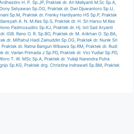
 Ardhestiro H. P. Sp.JP
,
Praktek dr. Ari Meliyanti M.Sc Sp.A
,
. Dony Setyawan Sp.OG
,
Praktek dr. Dwi Djuwantoro Sp.U
,
anani Sp.M
,
Praktek dr. Frenky Hardiyanto HS Sp.P
,
Praktek
rdiansyah A. N. M.Kes Sp.S
,
Praktek dr. H. Sri Harso M.Kes
ariono Padmosudiro Sp.KJ
,
Praktek dr. Hj. Isti Sad Aryanti
dr. IGB. Reno O. R. Sp.BO
,
Praktek dr. M. Arikhan O. Sp.BA
,
tek dr. Miftahul Hadi Zainuddin Sp.OG
,
Praktek dr. Nunik Sri
,
Praktek dr. Ratna Bangun Wibawa Sp.RM
,
Praktek dr. Rudi
ek dr. Varian Primada J Sp.PD
,
Praktek dr. Vici Yudiar Sp.PD
,
 Woro T. W. MSc Sp.A
,
Praktek dr. Yuliaji Narendra Putra
gnjo Sp.KG
,
Praktek drg. Christina Indrawati Sp.BM
,
Praktek