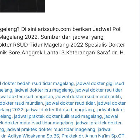
elang? Di sini arissuko.com berikan Jadwal Poli
Magelang 2022. Sumber dari jadwal yang
okter RSUD Tidar Magelang 2022 Spesialis Dokter
klinik Sore Anggrek Lantai 3 Keterangan Saraf dr. H.
l dokter bedah rsud tidar magelang
,
jadwal dokter gigi rsud
gelang
,
jadwal dokter rsu magelang
,
jadwal dokter rsu tidar
dwal dokter rsud magetan
,
jadwal dokter rsud merah putih
,
dokter rsud muntilan
,
jadwal dokter rsud tidar
,
jadwal dokter
gelang 2022
,
jadwal dokter tht rsud magelang
,
jadwal dokter
gelang
,
jadwal praktek dokter kulit rsud magelang
,
jadwal
ek dokter mata rsud tidar magelang
,
jadwal praktek dokter
ng
,
jadwal praktek dokter rsud tidar magelang
,
jadwal
 dr. Aditya Wicaksana Sp.BS
,
Praktek dr. Ainun Na’im Sp.OT
,