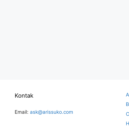
A
Kontak
B
Email:
ask@arissuko.com
C
H