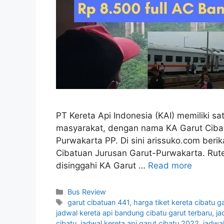
PT Kereta Api Indonesia (KAI) memiliki sat
masyarakat, dengan nama KA Garut Cibatu
Purwakarta PP. Di sini arissuko.com beri
Cibatuan Jurusan Garut-Purwakarta. Rute
disinggahi KA Garut …
Read more
Categories
Bus Review
Tags
garut cibatuan 441
,
harga tiket kereta cibatu g
jadwal kereta api bandung cibatu garut terbaru
,
ja
cibatu
,
jadwal kereta api garut cibatu 2022
,
jadwal