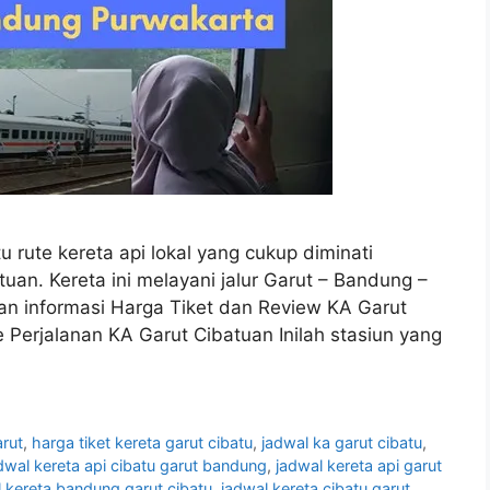
u rute kereta api lokal yang cukup diminati
an. Kereta ini melayani jalur Garut – Bandung –
kan informasi Harga Tiket dan Review KA Garut
 Perjalanan KA Garut Cibatuan Inilah stasiun yang
arut
,
harga tiket kereta garut cibatu
,
jadwal ka garut cibatu
,
dwal kereta api cibatu garut bandung
,
jadwal kereta api garut
 kereta bandung garut cibatu
,
jadwal kereta cibatu garut