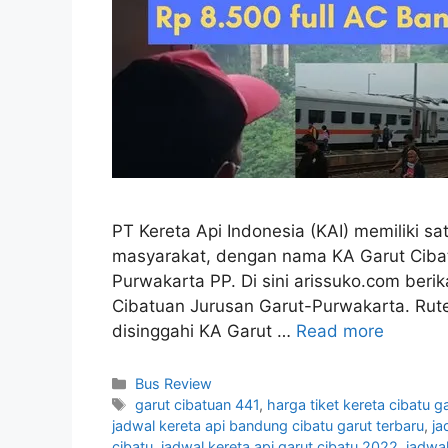
PT Kereta Api Indonesia (KAI) memiliki sat
masyarakat, dengan nama KA Garut Cibatu
Purwakarta PP. Di sini arissuko.com beri
Cibatuan Jurusan Garut-Purwakarta. Rute
disinggahi KA Garut …
Read more
Categories
Bus Review
Tags
garut cibatuan 441
,
harga tiket kereta cibatu g
jadwal kereta api bandung cibatu garut terbaru
,
ja
cibatu
,
jadwal kereta api garut cibatu 2022
,
jadwal