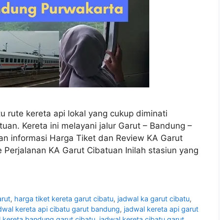
u rute kereta api lokal yang cukup diminati
an. Kereta ini melayani jalur Garut – Bandung –
kan informasi Harga Tiket dan Review KA Garut
 Perjalanan KA Garut Cibatuan Inilah stasiun yang
arut
,
harga tiket kereta garut cibatu
,
jadwal ka garut cibatu
,
dwal kereta api cibatu garut bandung
,
jadwal kereta api garut
 kereta bandung garut cibatu
,
jadwal kereta cibatu garut