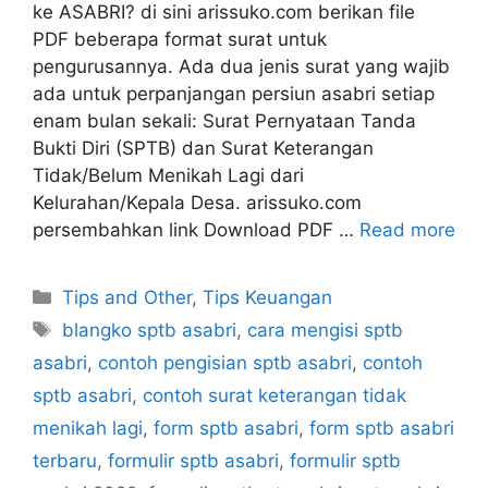
ke ASABRI? di sini arissuko.com berikan file
PDF beberapa format surat untuk
pengurusannya. Ada dua jenis surat yang wajib
ada untuk perpanjangan persiun asabri setiap
enam bulan sekali: Surat Pernyataan Tanda
Bukti Diri (SPTB) dan Surat Keterangan
Tidak/Belum Menikah Lagi dari
Kelurahan/Kepala Desa. arissuko.com
persembahkan link Download PDF …
Read more
Categories
Tips and Other
,
Tips Keuangan
Tags
blangko sptb asabri
,
cara mengisi sptb
asabri
,
contoh pengisian sptb asabri
,
contoh
sptb asabri
,
contoh surat keterangan tidak
menikah lagi
,
form sptb asabri
,
form sptb asabri
terbaru
,
formulir sptb asabri
,
formulir sptb