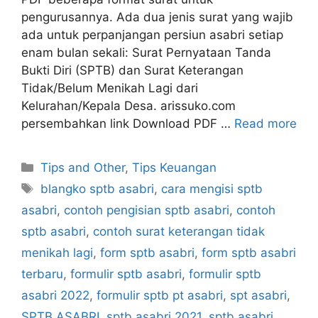
pengurusannya. Ada dua jenis surat yang wajib
ada untuk perpanjangan persiun asabri setiap
enam bulan sekali: Surat Pernyataan Tanda
Bukti Diri (SPTB) dan Surat Keterangan
Tidak/Belum Menikah Lagi dari
Kelurahan/Kepala Desa. arissuko.com
persembahkan link Download PDF …
Read more
Categories
Tips and Other
,
Tips Keuangan
Tags
blangko sptb asabri
,
cara mengisi sptb
asabri
,
contoh pengisian sptb asabri
,
contoh
sptb asabri
,
contoh surat keterangan tidak
menikah lagi
,
form sptb asabri
,
form sptb asabri
terbaru
,
formulir sptb asabri
,
formulir sptb
asabri 2022
,
formulir sptb pt asabri
,
spt asabri
,
SPTB ASABRI
,
sptb asabri 2021
,
sptb asabri