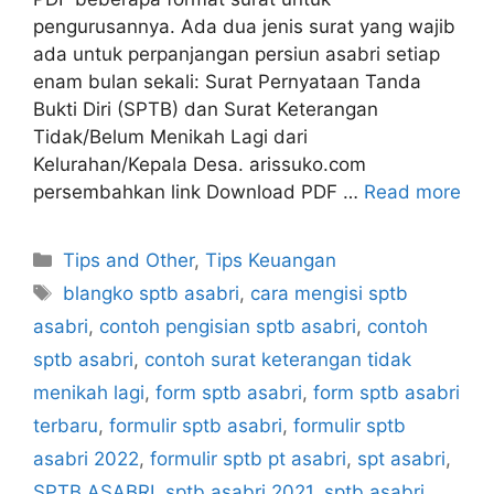
pengurusannya. Ada dua jenis surat yang wajib
ada untuk perpanjangan persiun asabri setiap
enam bulan sekali: Surat Pernyataan Tanda
Bukti Diri (SPTB) dan Surat Keterangan
Tidak/Belum Menikah Lagi dari
Kelurahan/Kepala Desa. arissuko.com
persembahkan link Download PDF …
Read more
Categories
Tips and Other
,
Tips Keuangan
Tags
blangko sptb asabri
,
cara mengisi sptb
asabri
,
contoh pengisian sptb asabri
,
contoh
sptb asabri
,
contoh surat keterangan tidak
menikah lagi
,
form sptb asabri
,
form sptb asabri
terbaru
,
formulir sptb asabri
,
formulir sptb
asabri 2022
,
formulir sptb pt asabri
,
spt asabri
,
SPTB ASABRI
,
sptb asabri 2021
,
sptb asabri