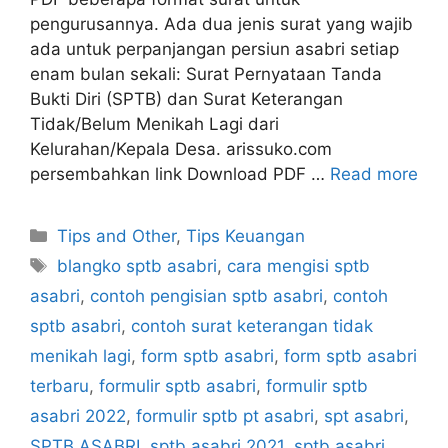
pengurusannya. Ada dua jenis surat yang wajib
ada untuk perpanjangan persiun asabri setiap
enam bulan sekali: Surat Pernyataan Tanda
Bukti Diri (SPTB) dan Surat Keterangan
Tidak/Belum Menikah Lagi dari
Kelurahan/Kepala Desa. arissuko.com
persembahkan link Download PDF …
Read more
Categories
Tips and Other
,
Tips Keuangan
Tags
blangko sptb asabri
,
cara mengisi sptb
asabri
,
contoh pengisian sptb asabri
,
contoh
sptb asabri
,
contoh surat keterangan tidak
menikah lagi
,
form sptb asabri
,
form sptb asabri
terbaru
,
formulir sptb asabri
,
formulir sptb
asabri 2022
,
formulir sptb pt asabri
,
spt asabri
,
SPTB ASABRI
,
sptb asabri 2021
,
sptb asabri