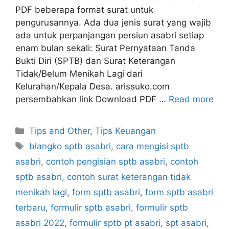
PDF beberapa format surat untuk
pengurusannya. Ada dua jenis surat yang wajib
ada untuk perpanjangan persiun asabri setiap
enam bulan sekali: Surat Pernyataan Tanda
Bukti Diri (SPTB) dan Surat Keterangan
Tidak/Belum Menikah Lagi dari
Kelurahan/Kepala Desa. arissuko.com
persembahkan link Download PDF …
Read more
Categories
Tips and Other
,
Tips Keuangan
Tags
blangko sptb asabri
,
cara mengisi sptb
asabri
,
contoh pengisian sptb asabri
,
contoh
sptb asabri
,
contoh surat keterangan tidak
menikah lagi
,
form sptb asabri
,
form sptb asabri
terbaru
,
formulir sptb asabri
,
formulir sptb
asabri 2022
,
formulir sptb pt asabri
,
spt asabri
,