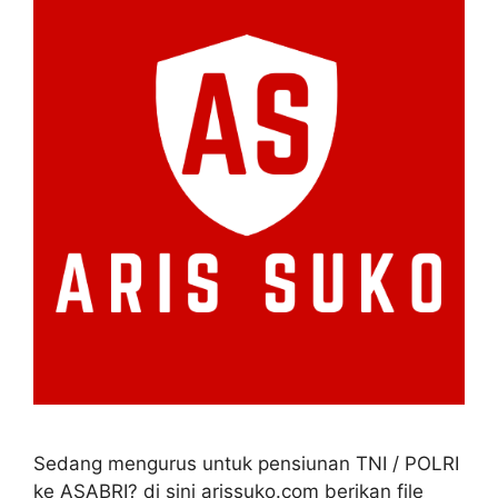
Sedang mengurus untuk pensiunan TNI / POLRI
ke ASABRI? di sini arissuko.com berikan file