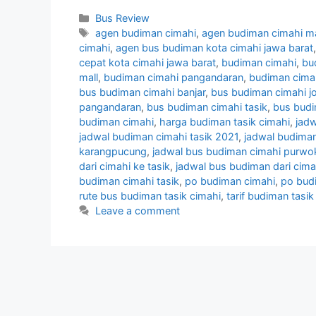
Categories
Bus Review
Tags
agen budiman cimahi
,
agen budiman cimahi ma
cimahi
,
agen bus budiman kota cimahi jawa barat
cepat kota cimahi jawa barat
,
budiman cimahi
,
bu
mall
,
budiman cimahi pangandaran
,
budiman cimah
bus budiman cimahi banjar
,
bus budiman cimahi j
pangandaran
,
bus budiman cimahi tasik
,
bus bud
budiman cimahi
,
harga budiman tasik cimahi
,
jadw
jadwal budiman cimahi tasik 2021
,
jadwal budima
karangpucung
,
jadwal bus budiman cimahi purwo
dari cimahi ke tasik
,
jadwal bus budiman dari cima
budiman cimahi tasik
,
po budiman cimahi
,
po bud
rute bus budiman tasik cimahi
,
tarif budiman tasi
Leave a comment