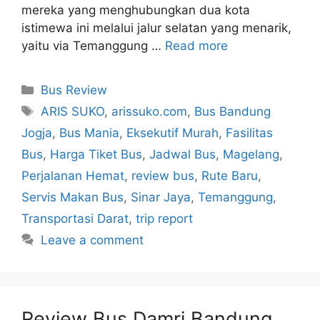
mereka yang menghubungkan dua kota
istimewa ini melalui jalur selatan yang menarik,
yaitu via Temanggung …
Read more
Categories
Bus Review
Tags
ARIS SUKO
,
arissuko.com
,
Bus Bandung
Jogja
,
Bus Mania
,
Eksekutif Murah
,
Fasilitas
Bus
,
Harga Tiket Bus
,
Jadwal Bus
,
Magelang
,
Perjalanan Hemat
,
review bus
,
Rute Baru
,
Servis Makan Bus
,
Sinar Jaya
,
Temanggung
,
Transportasi Darat
,
trip report
Leave a comment
Review Bus Damri Bandung